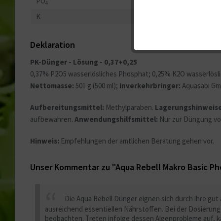
PO
0,10 mg/l
4
Tracking
K
0,04 mg/l
Service
Deklaration
PK-Dünger - Lösung - 0,37+0,25
Sonstige
0,37% P2O5 wasserlösliches Phosphat; 0,25% K2O wasserlösli
Nettomasse:
501 g (500 ml);
Inverkehrbringer:
Aquasabi Gm
Aufbereitungsmittel:
Methylparaben.
Lagerungshinweise
aufbewahren.
Anwendungshilfsmittel:
Nur zur Düngung von
Hinweis:
Empfehlungen der amtlichen Beratung gehen vor.
Unser Kommentar zu "Aqua Rebell Makro Basic P
Die Aqua Rebell Dünger eignen sich durch ihre g
ausreichend essentiellen Nährstoffen. Bei der Dosieru
beobachten. Treten infolge dessen Algenprobleme auf, 