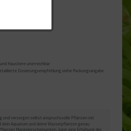
Aktiv
Aktiv
Aktiv
 und Haustiere unerreichbar
Detaillierte Dosierungsempfehlung siehe Packungsangabe.
 und versorgen selbst anspruchsvolle Pflanzen mit
d dein Aquarium und deine Wasserpflanzen genau
 Pflanzen Mangelerscheinungen, kann eine Erhöhung der