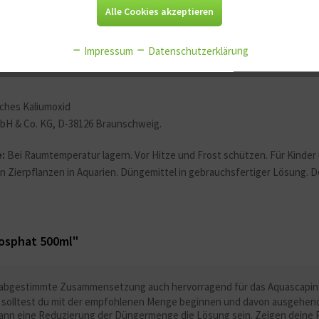
Alle Cookies akzeptieren
Impressum
Datenschutzerklärung
ches Kaliumoxid
bH & Co. KG, D-38126 Braunschweig.
:
Bei Raumtemperatur lagern. Vor Hitze und Frost schützen. Für Kinder
 Zierpflanzen in Aquarien. Düngemittel in gebrauchsfertiger Lösung. 
hosphat 500ml"
ut abgestimmte Zusammensetzung auch hervorragend für das Aquascaping
ng solltest du mit der empfohlenen Menge beginnen und davon ausgehen
kann eine Reduzierung der Düngermenge die Lösung sein. Zeigen deine