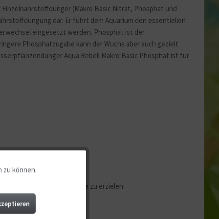
Einzelnährstoffdünger (Makro Basic Nitrat, Phosphat und
nährstoffdüngung dar. Er führt dem Aquarium den essentiellen
erwechsel eingesetzt werden. Phosphat ist der
ringere Phosphatzugabe kann der Wuchs aber auch gezielt
Wasserpflanzendünger Aqua Rebell Makro Basic Phosphat ist für
n zu können.
Aktiv
 werden, um optimale Erfolge zu erzielen.
Aktiv
kzeptieren