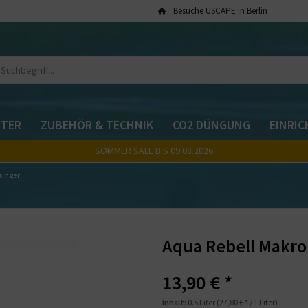
Besuche USCAPE in Berlin
TER
ZUBEHÖR & TECHNIK
CO2 DÜNGUNG
EINRI
SOMMER SALE BIS 09.08.2026
ünger
Aqua Rebell Makro
13,90 € *
Inhalt:
0.5 Liter (27,80 € * / 1 Liter)