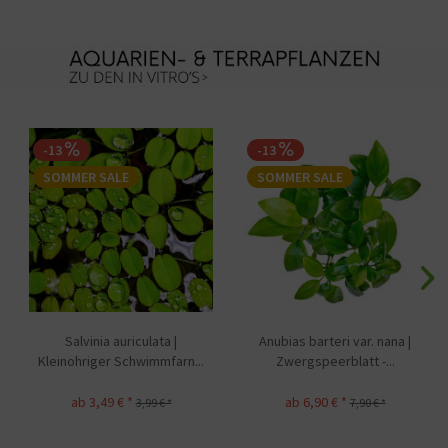
-13
-13
SOMMER SALE
SOMMER SALE
Salvinia auriculata |
Anubias barteri var. nana |
Kleinohriger Schwimmfarn...
Zwergspeerblatt -...
ab 3,49 € *
ab 6,90 € *
3,99 € *
7,90 € *