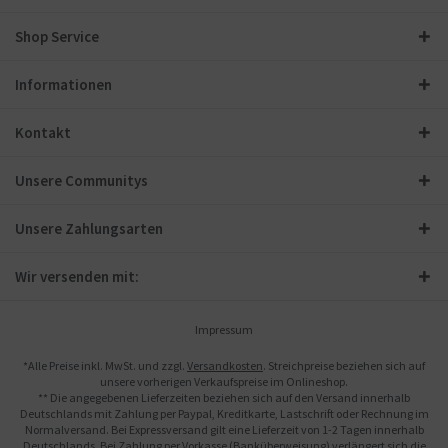
Shop Service
Informationen
Kontakt
Unsere Communitys
Unsere Zahlungsarten
Wir versenden mit:
Impressum
*Alle Preise inkl. MwSt. und zzgl.
Versandkosten
. Streichpreise beziehen sich auf
unsere vorherigen Verkaufspreise im Onlineshop.
** Die angegebenen Lieferzeiten beziehen sich auf den Versand innerhalb
Deutschlands mit Zahlung per Paypal, Kreditkarte, Lastschrift oder Rechnung im
Normalversand. Bei Expressversand gilt eine Lieferzeit von 1-2 Tagen innerhalb
Deutschlands. Bei Zahlung per Vorkasse (Banküberweisung) verlängert sich die