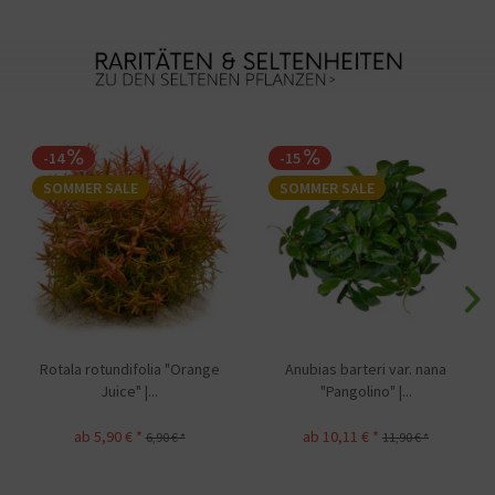
-15
-15
SOMMER SALE
SOMMER SALE
Anubias barteri var. nana
Hygrophila Lancea "Chai" | in
"Pangolino" |...
vitro
ab 10,11 € *
ab 10,96 € *
11,90 € *
12,90 € *