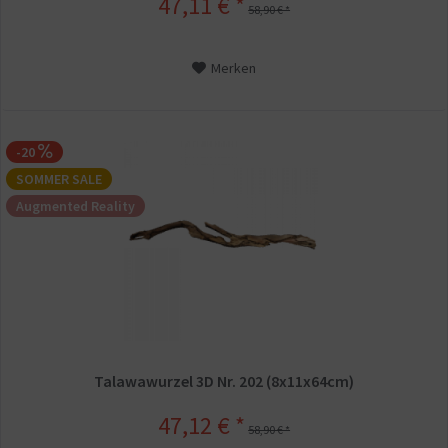
47,11 € *
58,90 € *
Merken
-20
SOMMER SALE
Augmented Reality
Talawawurzel 3D Nr. 202 (8x11x64cm)
47,12 € *
58,90 € *