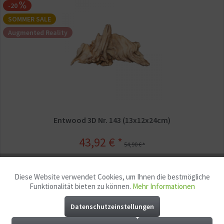
-20
SOMMER SALE
Augmented Reality
Entwood 3D Nr. 143 (13x12x24cm)
43,92 € *
54,90 € *
Merken
Diese Website verwendet Cookies, um Ihnen die bestmögliche
Aktiv
Funktionale
Funktionalität bieten zu können.
Mehr Informationen
Datenschutzeinstellungen
Aktiv
Marketing
-20