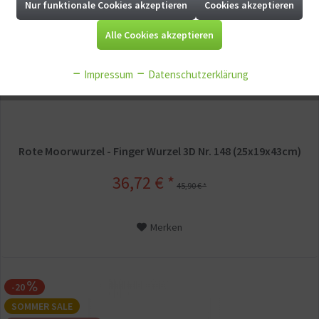
Nur funktionale Cookies akzeptieren
Cookies akzeptieren
SOMMER SALE
Aktiv
Tracking
Augmented Reality
Alle Cookies akzeptieren
Aktiv
Service
Impressum
Datenschutzerklärung
Aktiv
Sonstige
Rote Moorwurzel - Finger Wurzel 3D Nr. 148 (25x19x43cm)
36,72 € *
45,90 € *
Merken
-20
SOMMER SALE