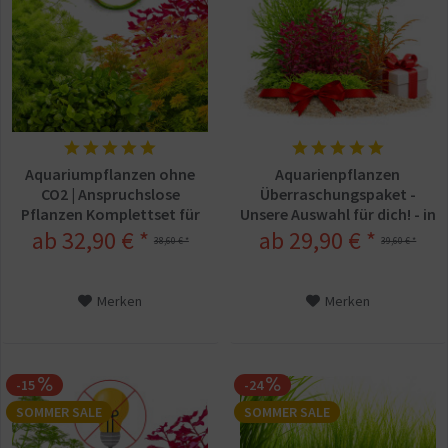
Aquariumpflanzen ohne
Aquarienpflanzen
CO2 | Anspruchslose
Überraschungspaket -
Pflanzen Komplettset für
Unsere Auswahl für dich! - in
Einsteiger - In Vitro XL
vitro XL
ab 32,90 € *
ab 29,90 € *
38,60 € *
39,60 € *
Merken
Merken
-15
-24
SOMMER SALE
SOMMER SALE