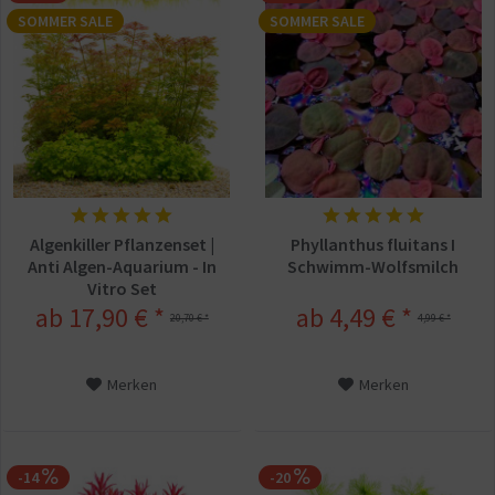
SOMMER SALE
SOMMER SALE
Algenkiller Pflanzenset |
Phyllanthus fluitans I
Anti Algen-Aquarium - In
Schwimm-Wolfsmilch
Vitro Set
ab 17,90 € *
ab 4,49 € *
20,70 € *
4,99 € *
Merken
Merken
-14
-20