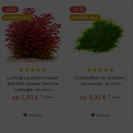
-14
-17
SOMMER SALE
SOMMER SALE
Ludwigia palustris Super
Taxiphyllum sp. barbieri |
Red Mini | Kleine Tiefrote
Javamoos - in vitro
Ludwigie - in vitro
ab 5,90 € *
ab 4,90 € *
6,90 € *
5,90 € *
Merken
Merken