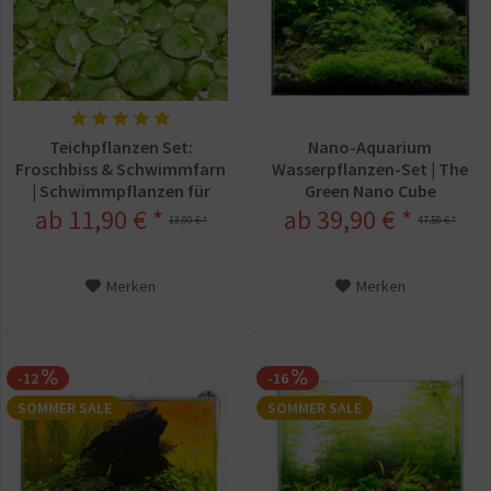
Teichpflanzen Set:
Nano-Aquarium
Froschbiss & Schwimmfarn
Wasserpflanzen-Set | The
| Schwimmpflanzen für
Green Nano Cube
Miniteich & Garten
ab 11,90 € *
ab 39,90 € *
13,90 € *
47,50 € *
Merken
Merken
-12
-16
SOMMER SALE
SOMMER SALE