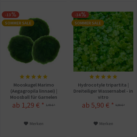
-13
-14
SOMMER SALE
SOMMER SALE
Mooskugel Marimo
Hydrocotyle tripartita |
(Aegagropila linnaei) |
Dreiteiliger Wassernabel - in
Moosball für Garnelen
vitro
ab 1,29 € *
ab 5,90 € *
1,49 € *
6,90 € *
Merken
Merken