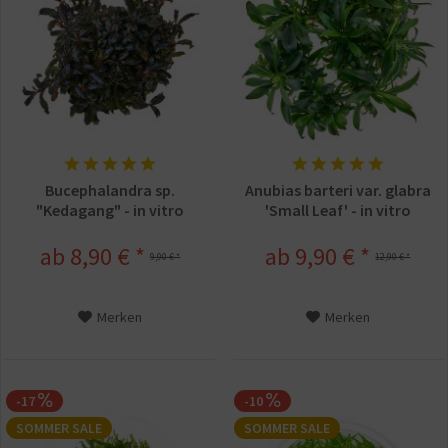
Bucephalandra sp.
Anubias barteri var. glabra
"Kedagang" - in vitro
'Small Leaf' - in vitro
ab 8,90 € *
ab 9,90 € *
9,90 € *
12,90 € *
Merken
Merken
-17
-10
SOMMER SALE
SOMMER SALE