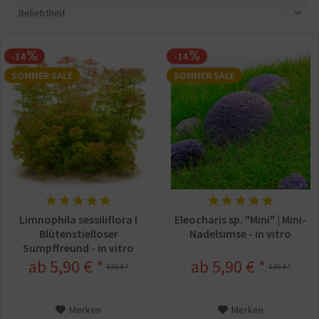
-14
-14
SOMMER SALE
SOMMER SALE
Limnophila sessiliflora I
Eleocharis sp. "Mini" | Mini-
Blütenstielloser
Nadelsimse - in vitro
Sumpffreund - in vitro
ab 5,90 € *
ab 5,90 € *
6,90 € *
6,90 € *
Merken
Merken