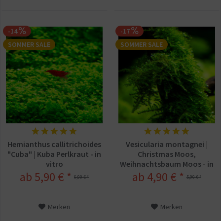
-14
-17
SOMMER SALE
SOMMER SALE
Hemianthus callitrichoides
Vesicularia montagnei |
"Cuba" | Kuba Perlkraut - in
Christmas Moos,
vitro
Weihnachtsbaum Moos - in
vitro
ab 5,90 € *
ab 4,90 € *
6,90 € *
5,90 € *
Merken
Merken