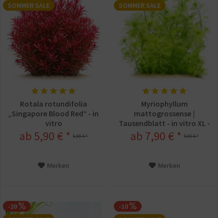
SOMMER SALE
SOMMER SALE
Rotala rotundifolia
Myriophyllum
„Singapore Blood Red“ - in
mattogrossense |
vitro
Tausendblatt - in vitro XL -
Ø 8,5cm
ab 5,90 € *
ab 7,90 € *
6,90 € *
9,90 € *
Merken
Merken
-20
-10