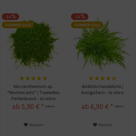
-14
-13
SOMMER SALE
SOMMER SALE
Micranthemum sp.
Bolbitis heudelotii |
"Montecarlo" | Tweedies
Kongofarn - in vitro
Perlenkraut - in vitro
ab 5,90 € *
ab 6,90 € *
6,90 € *
7,90 € *
Merken
Merken