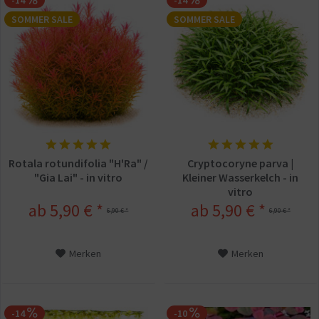
-14
-14
SOMMER SALE
SOMMER SALE
Rotala rotundifolia "H'Ra" /
Cryptocoryne parva |
"Gia Lai" - in vitro
Kleiner Wasserkelch - in
vitro
ab 5,90 € *
ab 5,90 € *
6,90 € *
6,90 € *
Merken
Merken
-14
-10