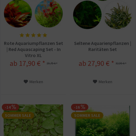
Rote Aquariumpflanzen Set
Seltene Aquarienpflanzen |
| Red Aquascaping Set - In
Raritäten Set
Vitro XL
ab 17,90 € *
ab 27,90 € *
20,70 € *
32,90 € *
Merken
Merken
-14
-16
SOMMER SALE
SOMMER SALE