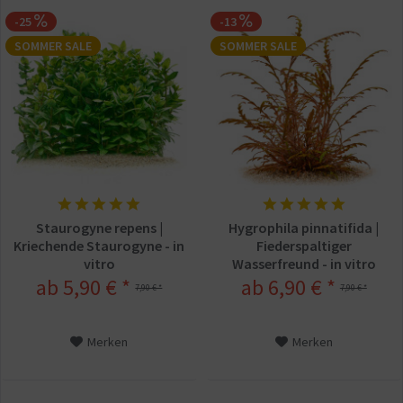
-25
-13
SOMMER SALE
SOMMER SALE
Staurogyne repens |
Hygrophila pinnatifida |
Kriechende Staurogyne - in
Fiederspaltiger
vitro
Wasserfreund - in vitro
ab 5,90 € *
ab 6,90 € *
7,90 € *
7,90 € *
Merken
Merken