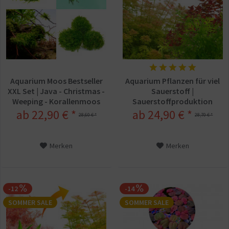
Aquarium Moos Bestseller
Aquarium Pflanzen für viel
XXL Set | Java - Christmas -
Sauerstoff |
Weeping - Korallenmoos
Sauerstoffproduktion
Set - In Vitro
ab 22,90 € *
ab 24,90 € *
28,60 € *
28,70 € *
Merken
Merken
-12
-14
SOMMER SALE
SOMMER SALE