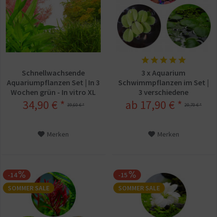
Schnellwachsende
3 x Aquarium
Aquariumpflanzen Set | In 3
Schwimmpflanzen im Set |
Wochen grün - In vitro XL
3 verschiedene
Schwimmpflanzen
34,90 € *
ab 17,90 € *
39,60 € *
20,70 € *
Merken
Merken
-14
-15
SOMMER SALE
SOMMER SALE