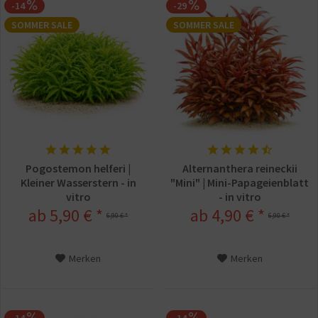
-14
-29
SOMMER SALE
SOMMER SALE
Pogostemon helferi |
Alternanthera reineckii
Kleiner Wasserstern - in
"Mini" | Mini-Papageienblatt
vitro
- in vitro
ab 5,90 € *
ab 4,90 € *
6,90 € *
6,90 € *
Merken
Merken