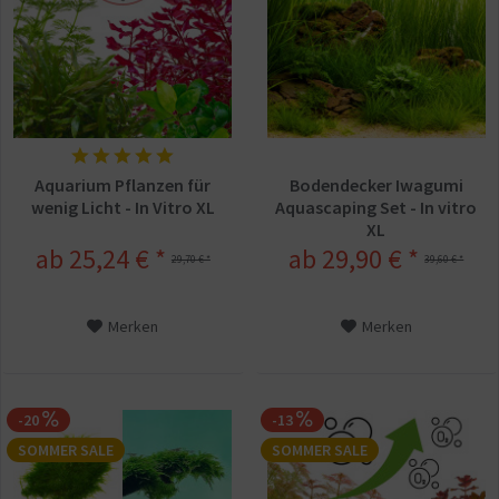
Aquarium Pflanzen für
Bodendecker Iwagumi
wenig Licht - In Vitro XL
Aquascaping Set - In vitro
XL
ab 25,24 € *
ab 29,90 € *
29,70 € *
39,60 € *
Merken
Merken
-20
-13
SOMMER SALE
SOMMER SALE