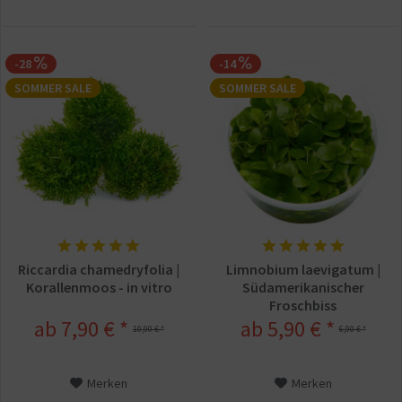
-28
-14
SOMMER SALE
SOMMER SALE
Riccardia chamedryfolia |
Limnobium laevigatum |
Korallenmoos - in vitro
Südamerikanischer
Froschbiss
ab 7,90 € *
ab 5,90 € *
10,90 € *
6,90 € *
Merken
Merken