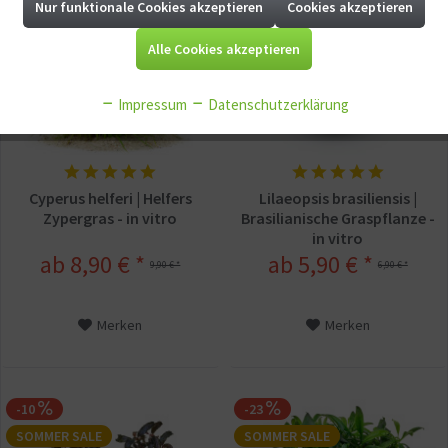
Nur funktionale Cookies akzeptieren
Cookies akzeptieren
Aktiv
Tracking
Alle Cookies akzeptieren
Aktiv
Service
Impressum
Datenschutzerklärung
Aktiv
Sonstige
Cyperus helferi | Helfers
Lilaeopsis brasiliensis |
Zypergras - in vitro
Brasilianische Graspflanze -
in vitro
ab 8,90 € *
ab 5,90 € *
9,90 € *
6,90 € *
Merken
Merken
-10
-23
SOMMER SALE
SOMMER SALE