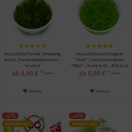
Vesicularia ferriei | Weeping
Vesicularia montagnei
Moos, Trauerweidenmoos -
"Mini" | Christmas Moos
in vitro
"Mini" - in vitro XL - Ø 8,5cm
ab 4,90 € *
ab 8,90 € *
5,90 € *
9,90 € *
Merken
Merken
-15
-24
SOMMER SALE
SOMMER SALE