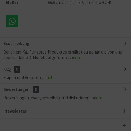
Maße:
66.6 cm
x
27.2 cm
x
25.6 cm
(L x B x H)
Beschreibung
Bei einem Kauf unseres Produktes erhältst du genau die von uns
oben in dem 3D-Modell aufgeführte...
mehr
FAQ
0
Fragen und Antworten
mehr
Bewertungen
0
Bewertungen lesen, schreiben und diskutieren...
mehr
Newsletter