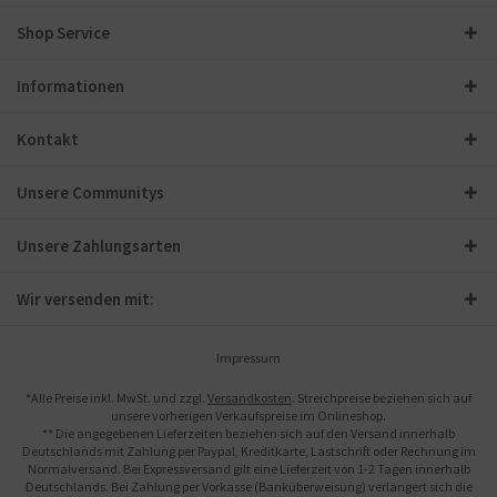
Shop Service
Informationen
Kontakt
Unsere Communitys
Unsere Zahlungsarten
Wir versenden mit:
Impressum
*Alle Preise inkl. MwSt. und zzgl.
Versandkosten
. Streichpreise beziehen sich auf
unsere vorherigen Verkaufspreise im Onlineshop.
** Die angegebenen Lieferzeiten beziehen sich auf den Versand innerhalb
Deutschlands mit Zahlung per Paypal, Kreditkarte, Lastschrift oder Rechnung im
Normalversand. Bei Expressversand gilt eine Lieferzeit von 1-2 Tagen innerhalb
Deutschlands. Bei Zahlung per Vorkasse (Banküberweisung) verlängert sich die