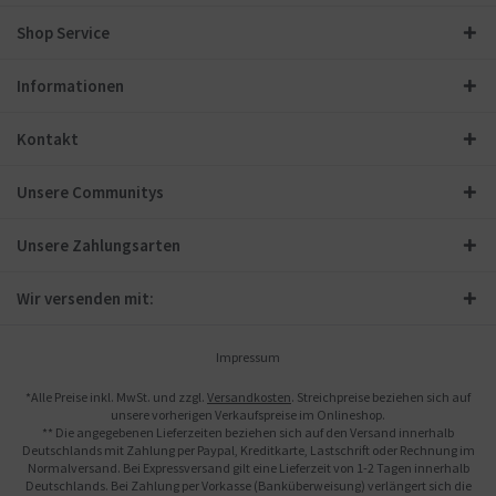
Shop Service
Informationen
Kontakt
Unsere Communitys
Unsere Zahlungsarten
Wir versenden mit:
Impressum
*Alle Preise inkl. MwSt. und zzgl.
Versandkosten
. Streichpreise beziehen sich auf
unsere vorherigen Verkaufspreise im Onlineshop.
** Die angegebenen Lieferzeiten beziehen sich auf den Versand innerhalb
Deutschlands mit Zahlung per Paypal, Kreditkarte, Lastschrift oder Rechnung im
Normalversand. Bei Expressversand gilt eine Lieferzeit von 1-2 Tagen innerhalb
Deutschlands. Bei Zahlung per Vorkasse (Banküberweisung) verlängert sich die