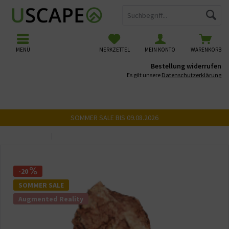
MENÜ
MERKZETTEL
MEIN KONTO
WARENKORB
Bestellung widerrufen
Es gilt unsere
Datenschutzerklärung
SOMMER SALE BIS 09.08.2026
Übersicht
USCAPE 3D Steine
-20
SOMMER SALE
Augmented Reality