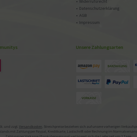
Widerrufsrecht
Datenschutzerklärung
AGB
Impressum
munitys
Unsere Zahlungsarten
St. und zzgl.
Versandkosten
. Streichpreise beziehen sich auf unsere vorherigen Verkaufs
ands mit Zahlung per Paypal, Kreditkarte, Lastschrift oder Rechnung im Normalversand. 
Zahlung per Vorkasse (Banküberweisung) verlängert sich die Lieferzeit um 2 Tage.