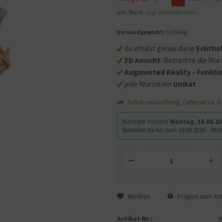
inkl. MwSt.
zzgl. Versandkosten
Mit dem Aufruf des Videos
Versandgewicht:
0.268 kg
Sie sich einverstanden, d
übermittelt werden und d
du erhälst genau diese
Echtho
gelesen haben.
3D Ansicht
: Betrachte die Wurz
Augmented Reality - Funktio
jede Wurzel ein
Unikat
Sofort versandfertig, Lieferzeit ca. 
Nächster Versand
Montag, 10.08.2
Bestellen Sie bis zum 10.08.2026 - 08
Merken
Fragen zum Art
Artikel-Nr.: