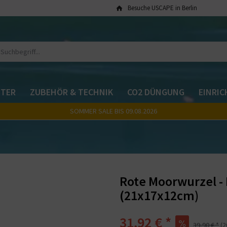
Besuche USCAPE in Berlin
TER
ZUBEHÖR & TECHNIK
CO2 DÜNGUNG
EINRI
SOMMER SALE BIS 09.08.2026
Rote Moorwurzel - 
(21x17x12cm)
31,92 € *
39,90 € *
(