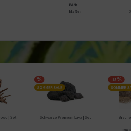
EAN:
Maße:
-15
SOMMER SALE
SOMMER S
wood | Set
Schwarze Premium Lava | Set
Braune
Inhal