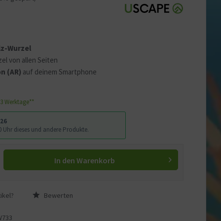
 erklären
ass Ihre Daten an YouTube
ass Sie die
Datenschutzerklärung
lz-Wurzel
el von allen Seiten
n (AR)
auf deinem Smartphone
1-3 Werktage**
026
:00 Uhr dieses und andere Produkte.
In den
Warenkorb
ikel?
Bewerten
W733