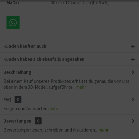
Maße:
30 cm
x
12 cm
x
14 cm
(L x B x H)
Aktiv
Sonstige
Kunden kauften auch
Kunden haben sich ebenfalls angesehen
Beschreibung
Bei einem Kauf unseres Produktes erhältst du genau die von uns
oben in dem 3D-Modell aufgeführte...
mehr
FAQ
0
Fragen und Antworten
mehr
Bewertungen
0
Bewertungen lesen, schreiben und diskutieren...
mehr