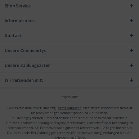
Shop Service
Informationen
Kontakt
Unsere Communitys
Unsere Zahlungsarten
Wir versenden mit:
Impressum
*Alle Preise inkl. MwSt. und zzgl.
Versandkosten
. Streichpreise beziehen sich auf
unsere vorherigen Verkaufspreise im Onlineshop.
** Die angegebenen Lieferzeiten beziehen sich auf den Versand innerhalb
Deutschlands mit Zahlung per Paypal, Kreditkarte, Lastschrift oder Rechnung im
Normalversand. Bei Expressversand gilt eine Lieferzeit von 1-2 Tagen innerhalb
Deutschlands. Bei Zahlung per Vorkasse (Banküberweisung) verlängert sich die
Lieferzeit um 2 Tage.