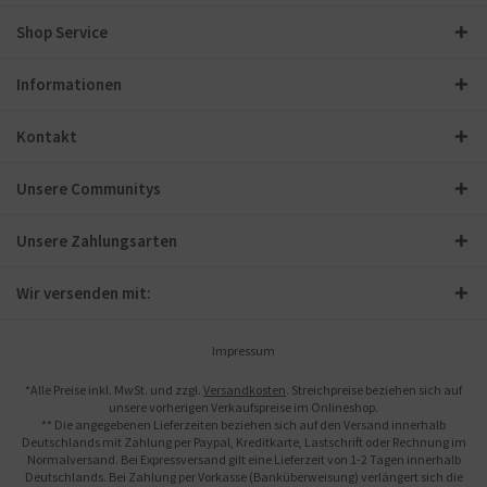
Shop Service
Informationen
Kontakt
Unsere Communitys
Unsere Zahlungsarten
Wir versenden mit:
Impressum
*Alle Preise inkl. MwSt. und zzgl.
Versandkosten
. Streichpreise beziehen sich auf
unsere vorherigen Verkaufspreise im Onlineshop.
** Die angegebenen Lieferzeiten beziehen sich auf den Versand innerhalb
Deutschlands mit Zahlung per Paypal, Kreditkarte, Lastschrift oder Rechnung im
Normalversand. Bei Expressversand gilt eine Lieferzeit von 1-2 Tagen innerhalb
Deutschlands. Bei Zahlung per Vorkasse (Banküberweisung) verlängert sich die