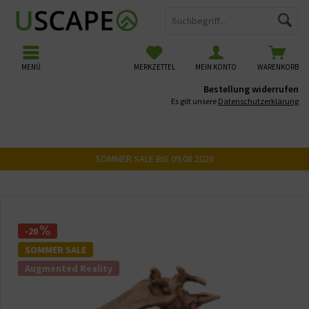
MENÜ
MERKZETTEL
MEIN KONTO
WARENKORB
Bestellung widerrufen
Es gilt unsere
Datenschutzerklärung
SOMMER SALE BIS 09.08.2026
Übersicht
USCAPE 3D Wurzeln
-20
SOMMER SALE
Augmented Reality