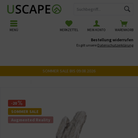
MENÜ
MERKZETTEL
MEIN KONTO
WARENKORB
Bestellung widerrufen
Es gilt unsere
Datenschutzerklärung
SOMMER SALE BIS 09.08.2026
Übersicht
USCAPE 3D Steine
-20
SOMMER SALE
Augmented Reality