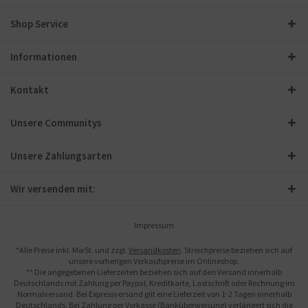
Shop Service
Informationen
Kontakt
Unsere Communitys
Unsere Zahlungsarten
Wir versenden mit:
Impressum
*Alle Preise inkl. MwSt. und zzgl.
Versandkosten
. Streichpreise beziehen sich auf
unsere vorherigen Verkaufspreise im Onlineshop.
** Die angegebenen Lieferzeiten beziehen sich auf den Versand innerhalb
Deutschlands mit Zahlung per Paypal, Kreditkarte, Lastschrift oder Rechnung im
Normalversand. Bei Expressversand gilt eine Lieferzeit von 1-2 Tagen innerhalb
Deutschlands. Bei Zahlung per Vorkasse (Banküberweisung) verlängert sich die