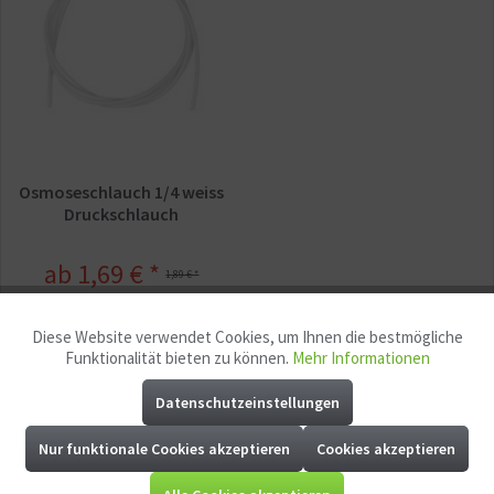
Osmoseschlauch 1/4 weiss
Druckschlauch
ab 1,69 € *
1,89 € *
Diese Website verwendet Cookies, um Ihnen die bestmögliche
Aktiv
Funktionale
Funktionalität bieten zu können.
Mehr Informationen
Preise
1,69 € *
ab
1
Datenschutzeinstellungen
Aktiv
Marketing
1,51 € *
ab
5
Nur funktionale Cookies akzeptieren
Cookies akzeptieren
Aktiv
Tracking
1,24 € *
ab
10