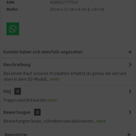
Aktiv
Sonstige
EAN:
4260522777514
Maße:
20 cm
x
11 cm
x
8 cm
(L x B x H)
Kunden haben sich ebenfalls angesehen
Beschreibung
Bei einem Kauf unseres Produktes erhältst du genau die von uns
oben in dem 3D-Modell...
mehr
FAQ
0
Fragen und Antworten
mehr
Bewertungen
0
Bewertungen lesen, schreiben und diskutieren...
mehr
Newsletter