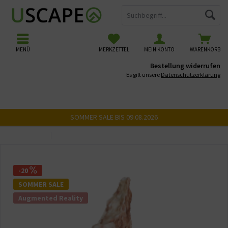
MENÜ
MERKZETTEL
MEIN KONTO
WARENKORB
Bestellung widerrufen
Es gilt unsere
Datenschutzerklärung
SOMMER SALE BIS 09.08.2026
Übersicht
USCAPE 3D Steine
-20
SOMMER SALE
Augmented Reality