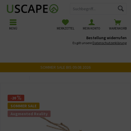
MENÜ
MERKZETTEL
MEIN KONTO
WARENKORB
Bestellung widerrufen
Es gilt unsere
Datenschutzerklärung
SOMMER SALE BIS 09.08.2026
Übersicht
USCAPE 3D Wurzeln
-20
SOMMER SALE
Augmented Reality