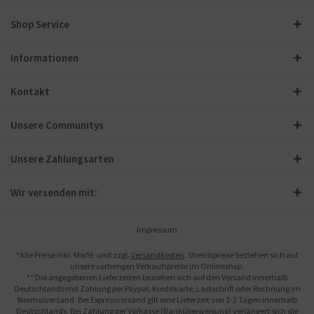
Shop Service
Informationen
Kontakt
Unsere Communitys
Unsere Zahlungsarten
Wir versenden mit:
Impressum
*Alle Preise inkl. MwSt. und zzgl.
Versandkosten
. Streichpreise beziehen sich auf
unsere vorherigen Verkaufspreise im Onlineshop.
** Die angegebenen Lieferzeiten beziehen sich auf den Versand innerhalb
Deutschlands mit Zahlung per Paypal, Kreditkarte, Lastschrift oder Rechnung im
Normalversand. Bei Expressversand gilt eine Lieferzeit von 1-2 Tagen innerhalb
Deutschlands. Bei Zahlung per Vorkasse (Banküberweisung) verlängert sich die