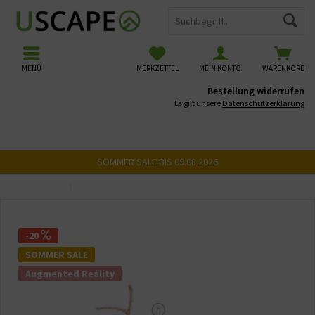
MENÜ
MERKZETTEL
MEIN KONTO
WARENKORB
Bestellung widerrufen
Es gilt unsere
Datenschutzerklärung
SOMMER SALE BIS 09.08.2026
Übersicht
USCAPE 3D Wurzeln
-20
SOMMER SALE
Augmented Reality