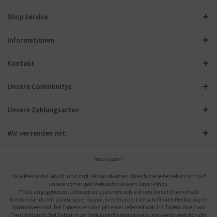
Shop Service
Informationen
Kontakt
Unsere Communitys
Unsere Zahlungsarten
Wir versenden mit:
Impressum
*Alle Preise inkl. MwSt. und zzgl.
Versandkosten
. Streichpreise beziehen sich auf
unsere vorherigen Verkaufspreise im Onlineshop.
** Die angegebenen Lieferzeiten beziehen sich auf den Versand innerhalb
Deutschlands mit Zahlung per Paypal, Kreditkarte, Lastschrift oder Rechnung im
Normalversand. Bei Expressversand gilt eine Lieferzeit von 1-2 Tagen innerhalb
Deutschlands. Bei Zahlung per Vorkasse (Banküberweisung) verlängert sich die