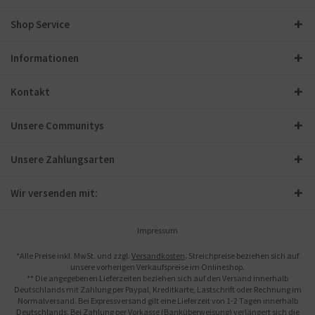
Shop Service
Informationen
Kontakt
Unsere Communitys
Unsere Zahlungsarten
Wir versenden mit:
Impressum
*Alle Preise inkl. MwSt. und zzgl.
Versandkosten
. Streichpreise beziehen sich auf
unsere vorherigen Verkaufspreise im Onlineshop.
** Die angegebenen Lieferzeiten beziehen sich auf den Versand innerhalb
Deutschlands mit Zahlung per Paypal, Kreditkarte, Lastschrift oder Rechnung im
Normalversand. Bei Expressversand gilt eine Lieferzeit von 1-2 Tagen innerhalb
Deutschlands. Bei Zahlung per Vorkasse (Banküberweisung) verlängert sich die