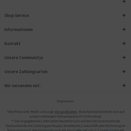
Shop Service
Informationen
Kontakt
Unsere Communitys
Unsere Zahlungsarten
Wir versenden mit:
Impressum
*Alle Preise inkl. MwSt. und zzgl.
Versandkosten
. Streichpreise beziehen sich auf
unsere vorherigen Verkaufspreise im Onlineshop.
** Die angegebenen Lieferzeiten beziehen sich auf den Versand innerhalb
Deutschlands mit Zahlung per Paypal, Kreditkarte, Lastschrift oder Rechnung im
Normalversand. Bei Expressversand gilt eine Lieferzeit von 1-2 Tagen innerhalb