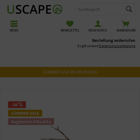
MENÜ
MERKZETTEL
MEIN KONTO
WARENKORB
Bestellung widerrufen
Es gilt unsere
Datenschutzerklärung
SOMMER SALE BIS 09.08.2026
Übersicht
USCAPE 3D Wurzeln
-20
SOMMER SALE
Augmented Reality