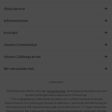
Shop Service
Informationen
Kontakt
Unsere Communitys
Unsere Zahlungsarten
Wir versenden mit:
Impressum
*Alle Preise inkl. MwSt. und zzgl.
Versandkosten
. Streichpreise beziehen sich auf
unsere vorherigen Verkaufspreise im Onlineshop.
** Die angegebenen Lieferzeiten beziehen sich auf den Versand innerhalb
Deutschlands mit Zahlung per Paypal, Kreditkarte, Lastschrift oder Rechnung im
Normalversand. Bei Expressversand gilt eine Lieferzeit von 1-2 Tagen innerhalb
Deutschlands. Bei Zahlung per Vorkasse (Banküberweisung) verlängert sich die