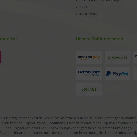
AGB
Impressum
munitys
Unsere Zahlungsarten
St. und zzgl.
Versandkosten
. Streichpreise beziehen sich auf unsere vorherigen Verkaufs
ands mit Zahlung per Paypal, Kreditkarte, Lastschrift oder Rechnung im Normalversand. 
Zahlung per Vorkasse (Banküberweisung) verlängert sich die Lieferzeit um 2 Tage.
ferzeiten für andere Länder und Informationen zur Berechnung des Liefertermins siehe
h