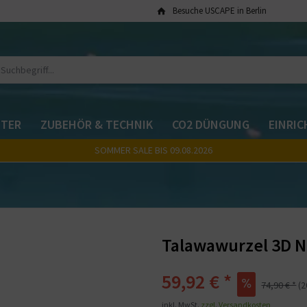
Besuche USCAPE in Berlin
TER
ZUBEHÖR & TECHNIK
CO2 DÜNGUNG
EINRI
SOMMER SALE BIS 09.08.2026
Talawawurzel 3D N
59,92 € *
74,90 € *
(
inkl. MwSt.
zzgl. Versandkosten