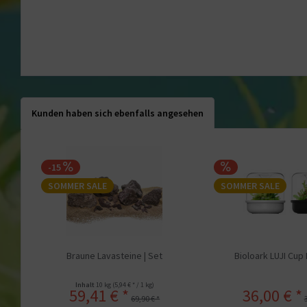
Kunden haben sich ebenfalls angesehen
-15
SOMMER SALE
SOMMER SALE
Braune Lavasteine | Set
Bioloark LUJI Cup
Inhalt
10 kg
(5,94 € * / 1 kg)
59,41 € *
36,00 € *
69,90 € *