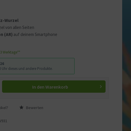
 erklären
ass Ihre Daten an YouTube
lz-Wurzel
ass Sie die
Datenschutzerklärung
el von allen Seiten
n (AR)
auf deinem Smartphone
1-3 Werktage**
026
:00 Uhr dieses und andere Produkte.
In den
Warenkorb
ikel?
Bewerten
W931