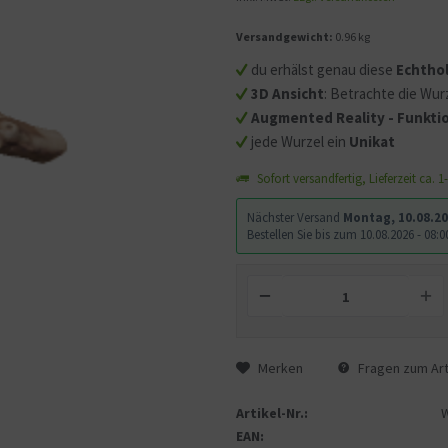
Versandgewicht:
0.96 kg
Mit dem Aufruf des Videos
Sie sich einverstanden, d
du erhälst genau diese
Echtho
übermittelt werden und d
3D Ansicht
: Betrachte die Wurz
gelesen haben.
Augmented Reality - Funktio
jede Wurzel ein
Unikat
Sofort versandfertig, Lieferzeit ca. 
Nächster Versand
Montag, 10.08.2
Bestellen Sie bis zum 10.08.2026 - 08
Merken
Fragen zum Art
Artikel-Nr.:
EAN: