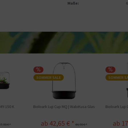
Maße:
SOMMER SALE
SOMMER S
 MY-150 K
Bioloark Luji Cup MQ | WabiKusa Glas
Bioloark Luji
ab 42,65 € *
ab 17
37,90 € *
44,90 € *