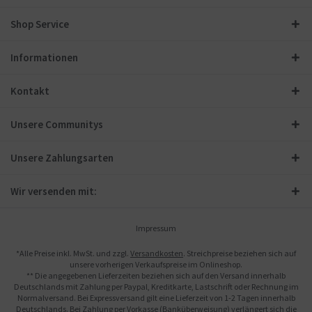
Shop Service
Informationen
Kontakt
Unsere Communitys
Unsere Zahlungsarten
Wir versenden mit:
Impressum
*Alle Preise inkl. MwSt. und zzgl.
Versandkosten
. Streichpreise beziehen sich auf
unsere vorherigen Verkaufspreise im Onlineshop.
** Die angegebenen Lieferzeiten beziehen sich auf den Versand innerhalb
Deutschlands mit Zahlung per Paypal, Kreditkarte, Lastschrift oder Rechnung im
Normalversand. Bei Expressversand gilt eine Lieferzeit von 1-2 Tagen innerhalb
Deutschlands. Bei Zahlung per Vorkasse (Banküberweisung) verlängert sich die