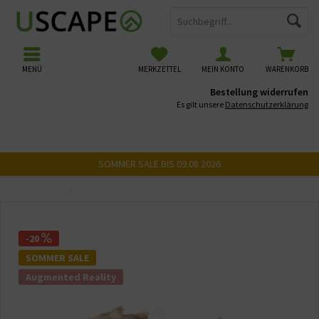
MENÜ
MERKZETTEL
MEIN KONTO
WARENKORB
Bestellung widerrufen
Es gilt unsere
Datenschutzerklärung
SOMMER SALE BIS 09.08.2026
Übersicht
USCAPE 3D Wurzeln
-20
SOMMER SALE
Augmented Reality