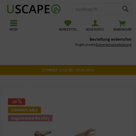
MENÜ
MERKZETTEL
MEIN KONTO
WARENKORB
Bestellung widerrufen
Es gilt unsere
Datenschutzerklärung
SOMMER SALE BIS 09.08.2026
Übersicht
USCAPE 3D Wurzeln
-20
SOMMER SALE
Augmented Reality