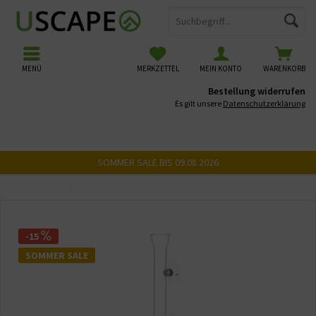
MENÜ
MERKZETTEL
MEIN KONTO
WARENKORB
Bestellung widerrufen
Es gilt unsere
Datenschutzerklärung
SOMMER SALE BIS 09.08.2026
Übersicht
Zubehör Fütterung
-15
SOMMER SALE