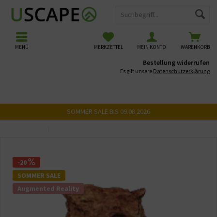
MENÜ
MERKZETTEL
MEIN KONTO
WARENKORB
Bestellung widerrufen
Es gilt unsere
Datenschutzerklärung
SOMMER SALE BIS 09.08.2026
Übersicht
USCAPE 3D Steine
-20
SOMMER SALE
Augmented Reality