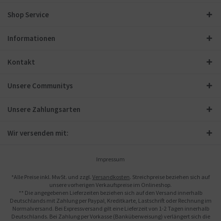
Shop Service
Informationen
Kontakt
Unsere Communitys
Unsere Zahlungsarten
Wir versenden mit:
Impressum
*Alle Preise inkl. MwSt. und zzgl.
Versandkosten
. Streichpreise beziehen sich auf
unsere vorherigen Verkaufspreise im Onlineshop.
** Die angegebenen Lieferzeiten beziehen sich auf den Versand innerhalb
Deutschlands mit Zahlung per Paypal, Kreditkarte, Lastschrift oder Rechnung im
Normalversand. Bei Expressversand gilt eine Lieferzeit von 1-2 Tagen innerhalb
Deutschlands. Bei Zahlung per Vorkasse (Banküberweisung) verlängert sich die