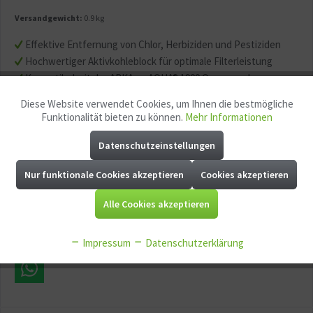
Versandgewicht:
0.9 kg
Effektive Entfernung von Chlor, Herbiziden und Pestiziden
Hochwertiger Aktivkohleblock für optimale Filterleistung
Kompatibel mit der ARKA myAQUA® 1900 Osmoseanlage
Langlebig mit Wechselintervall von 6–12 Monaten
Diese Website verwendet Cookies, um Ihnen die bestmögliche
Aktiv
Funktionale
Einfache Installation und Handhabung
Funktionalität bieten zu können.
Mehr Informationen
leider derzeit ausverkauft
Datenschutzeinstellungen
Aktiv
Marketing
Nur funktionale Cookies akzeptieren
Cookies akzeptieren
Merken
Fragen zum Artikel?
Aktiv
Tracking
Alle Cookies akzeptieren
Artikel-Nr.:
GG11796
EAN:
4260735740046
Aktiv
Service
Impressum
Datenschutzerklärung
Aktiv
Sonstige