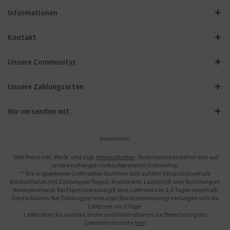
Informationen
Kontakt
Unsere Communitys
Unsere Zahlungsarten
Wir versenden mit:
Impressum
*Alle Preise inkl. MwSt. und zzgl.
Versandkosten
. Streichpreise beziehen sich auf
unsere vorherigen Verkaufspreise im Onlineshop.
** Die angegebenen Lieferzeiten beziehen sich auf den Versand innerhalb
Deutschlands mit Zahlung per Paypal, Kreditkarte, Lastschrift oder Rechnung im
Normalversand. Bei Expressversand gilt eine Lieferzeit von 1-2 Tagen innerhalb
Deutschlands. Bei Zahlung per Vorkasse (Banküberweisung) verlängert sich die
Lieferzeit um 2 Tage.
Lieferzeiten für andere Länder und Informationen zur Berechnung des
Liefertermins siehe
hier
.