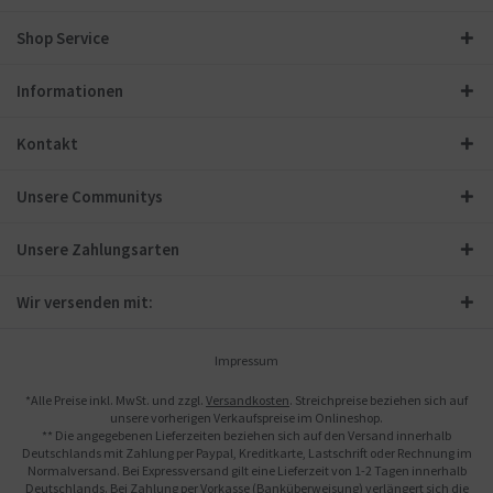
Shop Service
Informationen
Kontakt
Unsere Communitys
Unsere Zahlungsarten
Wir versenden mit:
Impressum
*Alle Preise inkl. MwSt. und zzgl.
Versandkosten
. Streichpreise beziehen sich auf
unsere vorherigen Verkaufspreise im Onlineshop.
** Die angegebenen Lieferzeiten beziehen sich auf den Versand innerhalb
Deutschlands mit Zahlung per Paypal, Kreditkarte, Lastschrift oder Rechnung im
Normalversand. Bei Expressversand gilt eine Lieferzeit von 1-2 Tagen innerhalb
Deutschlands. Bei Zahlung per Vorkasse (Banküberweisung) verlängert sich die