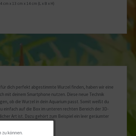
44 cm
x
13 cm
x
14 cm
(L x B x H)
für dich perfekt abgestimmte Wurzel finden, haben wir eine
fach mit deinem Smartphone nutzen. Diese neue Technik
en, ob die Wurzel in dein Aquarium passt. Somit weißt du
u einfach auf die Box im unteren rechten Bereich der 3D-
icher Art ist. Dazu gehört zum Beispiel ein leer geräumter
n zu können.
Aktiv