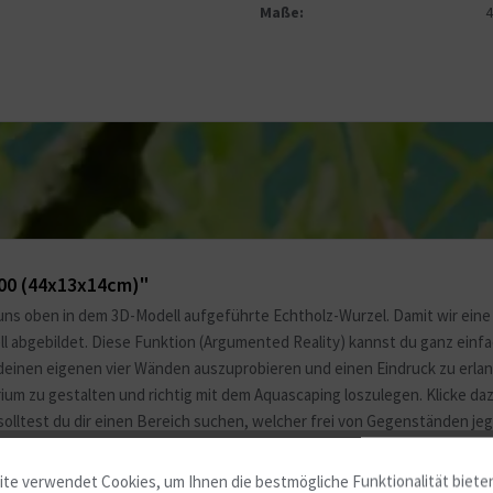
Maße:
600 (44x13x14cm)"
uns oben in dem 3D-Modell aufgeführte Echtholz-Wurzel. Damit wir eine 
ell abgebildet. Diese Funktion (Argumented Reality) kannst du ganz ein
deinen eigenen vier Wänden auszuprobieren und einen Eindruck zu erlang
m zu gestalten und richtig mit dem Aquascaping loszulegen. Klicke daz
solltest du dir einen Bereich suchen, welcher frei von Gegenständen jegl
te verwendet Cookies, um Ihnen die bestmögliche Funktionalität biete