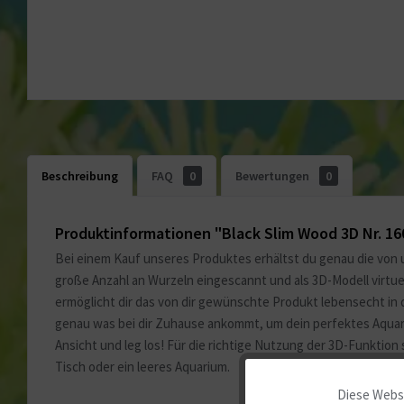
Beschreibung
FAQ
0
Bewertungen
0
Produktinformationen "Black Slim Wood 3D Nr. 1
Bei einem Kauf unseres Produktes erhältst du genau die von 
große Anzahl an Wurzeln eingescannt und als 3D-Modell virtu
ermöglicht dir das von dir gewünschte Produkt lebensecht in 
genau was bei dir Zuhause ankommt, um dein perfektes Aquariu
Ansicht und leg los! Für die richtige Nutzung der 3D-Funktion 
Tisch oder ein leeres Aquarium.
Diese Websi
Funktionale