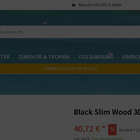
Besuche USCAPE in Berlin
TER
ZUBEHÖR & TECHNIK
CO2 DÜNGUNG
EINRI
SOMMER SALE BIS 09.08.2026
Black Slim Wood 3
40,72 € *
50,90 € *
(
inkl. MwSt.
zzgl. Versandkosten