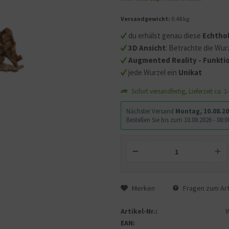
Versandgewicht:
0.48 kg
Mit dem Aufruf des Videos
Sie sich einverstanden, d
du erhälst genau diese
Echtho
übermittelt werden und d
3D Ansicht
: Betrachte die Wurz
gelesen haben.
Augmented Reality - Funktio
jede Wurzel ein
Unikat
Sofort versandfertig, Lieferzeit ca. 
Nächster Versand
Montag, 10.08.2
Bestellen Sie bis zum 10.08.2026 - 08
Merken
Fragen zum Art
Artikel-Nr.:
EAN: