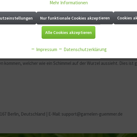
Mehr Informationen
utzeinstellungen
Nur funktionale Cookies akzeptieren
Cookies a
uarium!
Alle Cookies akzeptieren
 gut Moose und Aufsitzerpflanzen setzten lassen.Das Black Slim Wood w
Impressum
Datenschutzerklärung
 besten vor dem Einsetzen in das Aquarium gewässert werden sollte.
n kommen, welcher wie ein Schimmel auf der Wurzel aussieht. Dies ist 
2167 Berlin
, Deutschland | E-Mail: support@garnelen-guemmer.de