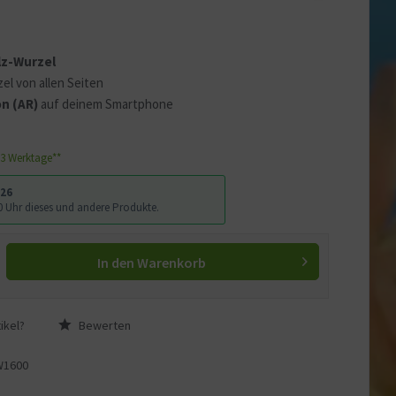
 erklären
ass Ihre Daten an YouTube
lz-Wurzel
ass Sie die
Datenschutzerklärung
el von allen Seiten
n (AR)
auf deinem Smartphone
1-3 Werktage**
026
:00 Uhr dieses und andere Produkte.
In den
Warenkorb
ikel?
Bewerten
W1600