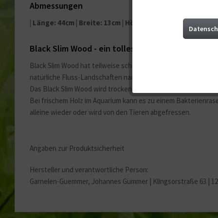
Abmessungen
| Länge: 44cm | Breite: 13cm | Höhe: 14cm |
Marketing
Datensch
Black Slim Wood - ein tolles Echtholz für dein Aq
Tracking
Black Slim Wood hat teilweise schöne Ausläufer auf den sich
natürliche Fluss-Landschaften nachzuempfinden.
Service
Das Black Slim Wood wird trocken verschickt, weshalb sie am
Bei frischem Holz im Aquarium kann es zu einem Bakterienrase
alleine wieder oder wird von den Tieren abgefressen.
Sonstige
Angaben zur Produktsicherheit
Hersteller und verantwortliche Person:
Garnelen-Guemmer, Johannes Gümmer |
Klingsorstraße 63 | 1