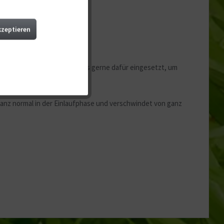
Aktiv
kzeptieren
Aktiv
ird im Aquascaping besonders gerne dafür eingesetzt, um
Aktiv
ganz normal in der Einlaufphase und verschwindet von ganz
Aktiv