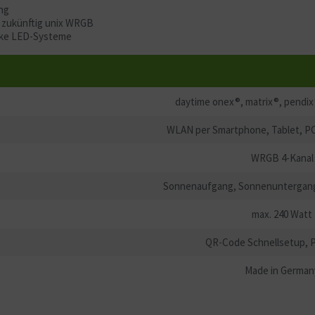
ng
zukünftig unix WRGB
rke LED-Systeme
daytime onex®, matrix®, pendi
WLAN per Smartphone, Tablet, P
WRGB 4-Kanal
Sonnenaufgang, Sonnenuntergang
max. 240 Watt
QR-Code Schnellsetup, P
Made in German