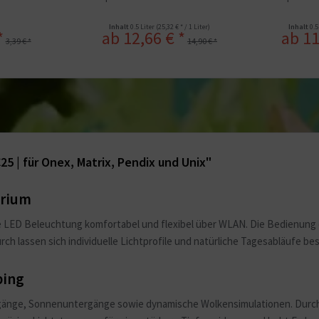
Inhalt
0.5 Liter
(25,32 € * / 1 Liter)
Inhalt
0.5
*
ab 12,66 € *
ab 11
3,39 € *
14,90 € *
 | für Onex, Matrix, Pendix und Unix"
arium
e LED Beleuchtung komfortabel und flexibel über WLAN. Die Bedienung e
lassen sich individuelle Lichtprofile und natürliche Tagesabläufe bes
ping
ufgänge, Sonnenuntergänge sowie dynamische Wolkensimulationen. Durch