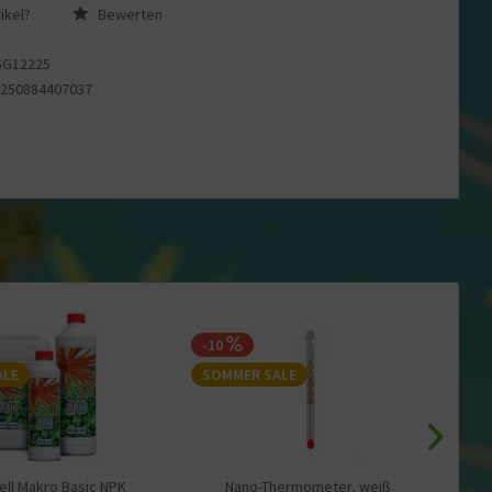
ikel?
Bewerten
GG12225
4250884407037
-10
-
ALE
SOMMER SALE
S
ll Makro Basic NPK
Nano-Thermometer, weiß
Taxi