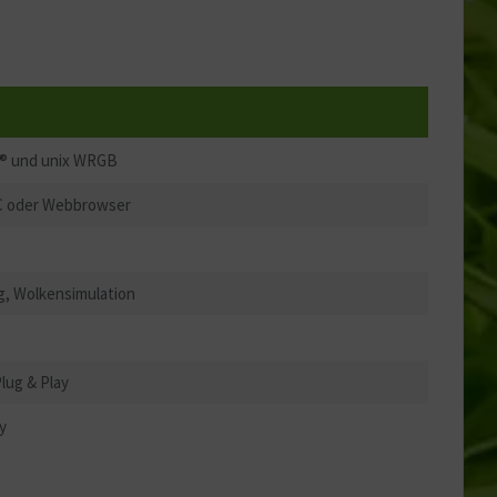
x® und unix WRGB
C oder Webbrowser
, Wolkensimulation
lug & Play
y