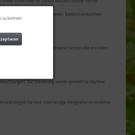
n sowie Strukturen im Layout deutlich besser hervor.
en, Hardscape und Tiere abstimmen. Dadurch entstehen
n zu können.
Aktiv
Aktiv
kzeptieren
rt konfigurieren und verschiedene Lichtprofile erstellen.
Aktiv
Aktiv
beleuchtungen. Die Steuerung wurde speziell für daytime
Aktiv
e und sorgen für eine zuverlässige Integration in moderne