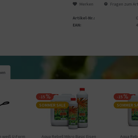
Merken
Fragen zum Art
Artikel-Nr.:
EAN:
hen
-15
-15
SOMMER SALE
SOMMER S
n weiß U-Form
Aqua Rebell Mikro Basic Eisen
Aqua Rebe