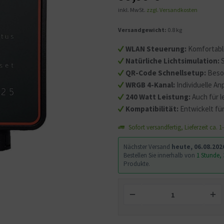
inkl. MwSt.
zzgl. Versandkosten
Versandgewicht:
0.8 kg
WLAN Steuerung:
Komfortabl
Natürliche Lichtsimulation:
S
QR-Code Schnellsetup:
Beson
WRGB 4-Kanal:
Individuelle An
240 Watt Leistung:
Auch für 
Kompatibilität:
Entwickelt fü
Sofort versandfertig, Lieferzeit ca. 
Nächster Versand
heute, 06.08.202
Bestellen Sie innerhalb von
1 Stunde,
Produkte.