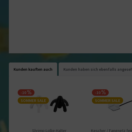
Kunden kauften auch
Kunden haben sich ebenfalls angese
-10
-10
SOMMER SALE
SOMMER SALE
Shrimp-Lollie-Halter
Kescher / Fangnetz fei