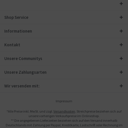
Shop Service
Informationen
Kontakt
Unsere Communitys
Unsere Zahlungsarten
Wir versenden mit:
Impressum
*Alle Preise inkl. MwSt. und zzgl.
Versandkosten
. Streichpreise beziehen sich auf
unsere vorherigen Verkaufspreise im Onlineshop.
** Die angegebenen Lieferzeiten beziehen sich auf den Versand innerhalb
Deutschlands mit Zahlung per Paypal, Kreditkarte, Lastschrift oder Rechnung im