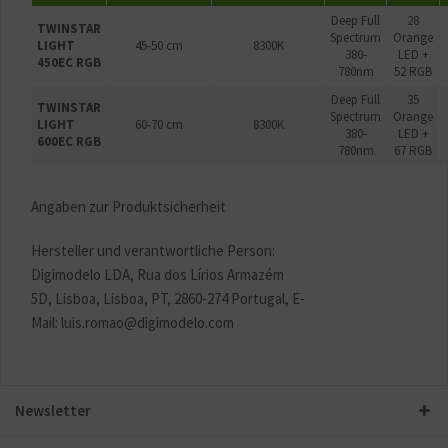
Deep Full
28
TWINSTAR
Spectrum
Orange
LIGHT
45-50 cm
8300K
380-
LED +
450EC RGB
780nm
52 RGB
Deep Full
35
TWINSTAR
Spectrum
Orange
LIGHT
60-70 cm
8300K
380-
LED +
600EC RGB
780nm
67 RGB
Angaben zur Produktsicherheit
Hersteller und verantwortliche Person:
Digimodelo LDA,
Rua dos Lírios Armazém
5D,
Lisboa
,
Lisboa
,
PT
,
2860-274 Portugal, E-
Mail:
luis.romao@digimodelo.com
Newsletter