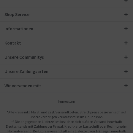
Shop Service
Informationen
Kontakt
Unsere Communitys
Unsere Zahlungsarten
Wir versenden mit:
Impressum
*Alle Preise inkl. MwSt. und zzgl.
Versandkosten
. Streichpreise beziehen sich auf
unsere vorherigen Verkaufspreise im Onlineshop.
** Die angegebenen Lieferzeiten beziehen sich auf den Versand innerhalb
Deutschlands mit Zahlung per Paypal, Kreditkarte, Lastschrift oder Rechnung im
Normalversand. Bei Expressversand gilt eine Lieferzeit von 1-2 Tagen innerhalb