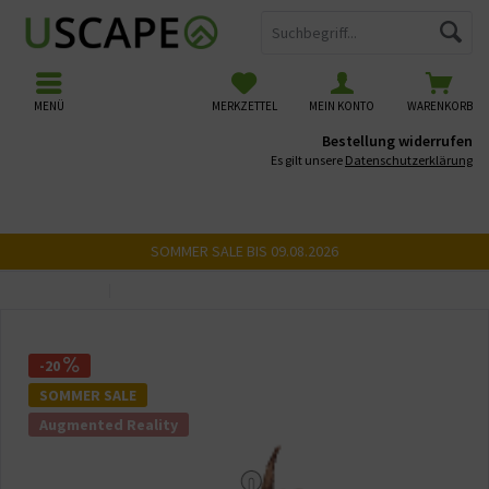
MENÜ
MERKZETTEL
MEIN KONTO
WARENKORB
Bestellung widerrufen
Es gilt unsere
Datenschutzerklärung
SOMMER SALE BIS 09.08.2026
Übersicht
USCAPE 3D Wurzeln
-20
SOMMER SALE
Augmented Reality