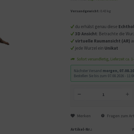
Versandgewicht:
0.43 kg
Mit dem Aufruf des Videos
Sie sich einverstanden, d
du erhälst genau diese
Echtho
übermittelt werden und d
3D Ansicht
: Betrachte die Wurz
gelesen haben.
virtuelle Raumansicht (AR)
a
jede Wurzel ein
Unikat
Sofort versandfertig, Lieferzeit ca. 
Nächster Versand
morgen, 07.08.2
Bestellen Sie bis zum 07.08.2026 - 11
Merken
Fragen zum Art
Artikel-Nr.: