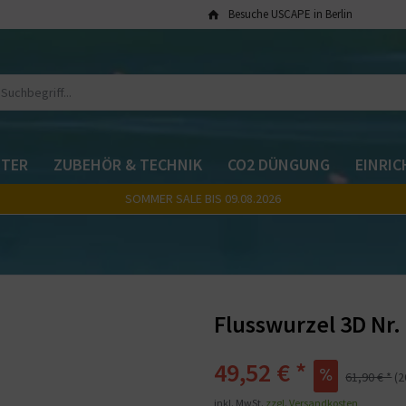
Besuche USCAPE in Berlin
TER
ZUBEHÖR & TECHNIK
CO2 DÜNGUNG
EINRI
SOMMER SALE BIS 09.08.2026
Flusswurzel 3D Nr.
49,52 € *
61,90 € *
(
inkl. MwSt.
zzgl. Versandkosten