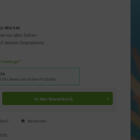
 erklären
ass Ihre Daten an YouTube
lz-Wurzel
ass Sie die
Datenschutzerklärung
el von allen Seiten
uf deinem Smartphone
1-3 Werktage**
026
:00 Uhr dieses und andere Produkte.
In den
Warenkorb
ikel?
Bewerten
W281