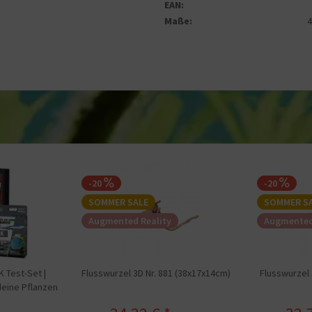
EAN:
Maße:
4
-20
-20
SOMMER SALE
SOMMER S
Augmented Reality
Augmented
 Test-Set |
Flusswurzel 3D Nr. 881 (38x17x14cm)
Flusswurzel 
deine Pflanzen