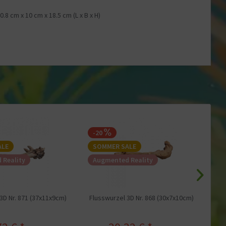
0.8 cm
x
10 cm
x
18.5 cm
(L x B x H)
-20
-
ALE
SOMMER SALE
S
 Reality
Augmented Reality
A
3D Nr. 871 (37x11x9cm)
Flusswurzel 3D Nr. 868 (30x7x10cm)
Flu