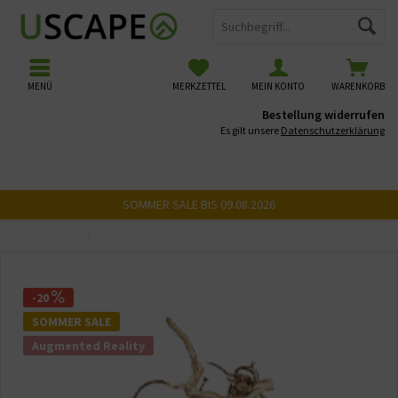
MENÜ
MERKZETTEL
MEIN KONTO
WARENKORB
Bestellung widerrufen
Es gilt unsere
Datenschutzerklärung
SOMMER SALE BIS 09.08.2026
Übersicht
USCAPE 3D Wurzeln
-20
SOMMER SALE
Augmented Reality