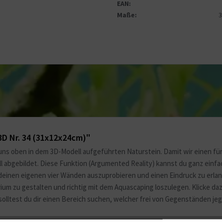
EAN:
Maße:
3D Nr. 34 (31x12x24cm)"
uns oben in dem 3D-Modell aufgeführten Naturstein. Damit wir einen für
ell abgebildet. Diese Funktion (Argumented Reality) kannst du ganz ein
deinen eigenen vier Wänden auszuprobieren und einen Eindruck zu erlang
m zu gestalten und richtig mit dem Aquascaping loszulegen. Klicke daz
solltest du dir einen Bereich suchen, welcher frei von Gegenständen jegl