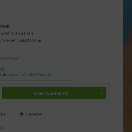
 erklären
ass Ihre Daten an YouTube
stein
ass Sie die
Datenschutzerklärung
in von allen Seiten
uf deinem Smartphone
1-3 Werktage**
026
:00 Uhr dieses und andere Produkte.
In den
Warenkorb
ikel?
Bewerten
S34