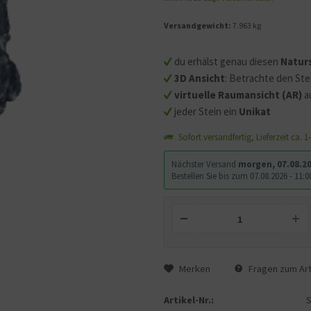
Versandgewicht:
7.963 kg
Mit dem Aufruf des Videos
Sie sich einverstanden, d
du erhälst genau diesen
Natur
übermittelt werden und d
3D Ansicht
: Betrachte den Ste
gelesen haben.
virtuelle Raumansicht (AR)
a
jeder Stein ein
Unikat
Sofort versandfertig, Lieferzeit ca. 
Nächster Versand
morgen, 07.08.2
Bestellen Sie bis zum 07.08.2026 - 11
Merken
Fragen zum Art
Artikel-Nr.: