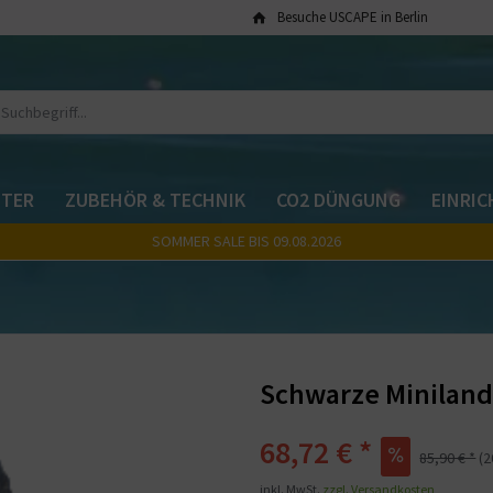
Besuche USCAPE in Berlin
TER
ZUBEHÖR & TECHNIK
CO2 DÜNGUNG
EINRI
SOMMER SALE BIS 09.08.2026
Schwarze Miniland
68,72 € *
85,90 € *
(
inkl. MwSt.
zzgl. Versandkosten