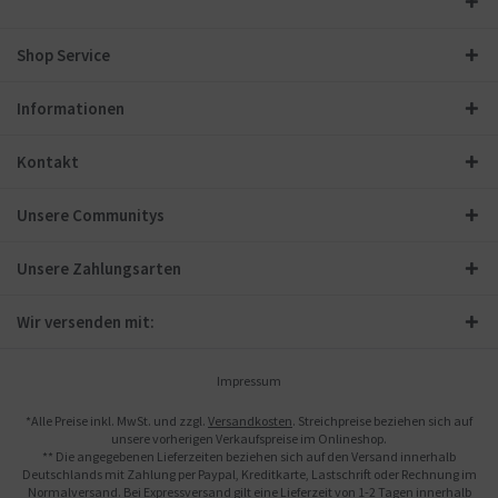
Shop Service
Informationen
Kontakt
Unsere Communitys
Unsere Zahlungsarten
Wir versenden mit:
Impressum
*Alle Preise inkl. MwSt. und zzgl.
Versandkosten
. Streichpreise beziehen sich auf
unsere vorherigen Verkaufspreise im Onlineshop.
** Die angegebenen Lieferzeiten beziehen sich auf den Versand innerhalb
Deutschlands mit Zahlung per Paypal, Kreditkarte, Lastschrift oder Rechnung im
Normalversand. Bei Expressversand gilt eine Lieferzeit von 1-2 Tagen innerhalb