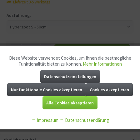
Lieferzeit 3-5 Werktage
Ausführung:
In den
Warenkorb
Diese Website verwendet Cookies, um Ihnen die bestmögliche
Aktiv
Funktionale
Funktionalität bieten zu können.
Mehr Informationen
Merken
Fragen zum Artikel?
Datenschutzeinstellungen
Aktiv
Marketing
Artikel-Nr.:
GG10752
Nur funktionale Cookies akzeptieren
Cookies akzeptieren
Aktiv
EAN:
5907753123021
Tracking
Alle Cookies akzeptieren
Aktiv
Service
Impressum
Datenschutzerklärung
Aktiv
Sonstige