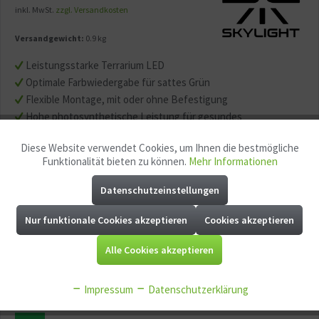
inkl. MwSt.
zzgl. Versandkosten
Versandgewicht:
0.9 kg
Leistungsstarke Terrarium LED
Optimale Farbwiedergabe für sattes Grün
Flexible Montage, mit oder ohne Befestigung
Hohe photosynthetische Leistung für gesundes
Pflanzenwachstum
Diese Website verwendet Cookies, um Ihnen die bestmögliche
Aktiv
Funktionale
Horticulture LED
Funktionalität bieten zu können.
Mehr Informationen
Besonders Energieeffizient, geringe Wärmeentwicklung
Datenschutzeinstellungen
Aktiv
Marketing
leider derzeit ausverkauft
Nur funktionale Cookies akzeptieren
Cookies akzeptieren
Merken
Fragen zum Artikel?
Aktiv
Tracking
Alle Cookies akzeptieren
Artikel-Nr.:
GG11235
Aktiv
Service
EAN:
5907753123459
Impressum
Datenschutzerklärung