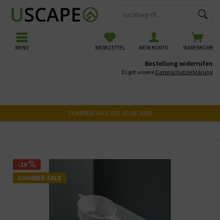
MENÜ
MERKZETTEL
MEIN KONTO
WARENKORB
Bestellung widerrufen
Es gilt unsere
Datenschutzerklärung
SOMMER SALE BIS 09.08.2026
Übersicht
Zubehör Fütterung
-10
SOMMER SALE