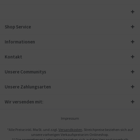
Shop Service
Informationen
Kontakt
Unsere Communitys
Unsere Zahlungsarten
Wir versenden mit:
Impressum
*Alle Preise inkl. MwSt. und zzgl.
Versandkosten
. Streichpreise beziehen sich auf
unsere vorherigen Verkaufspreise im Onlineshop.
** Die angegebenen Lieferzeiten beziehen sich auf den Versand innerhalb