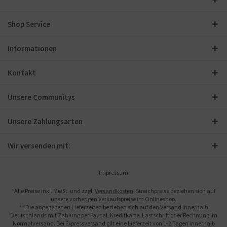
Shop Service
Informationen
Kontakt
Unsere Communitys
Unsere Zahlungsarten
Wir versenden mit:
Impressum
*Alle Preise inkl. MwSt. und zzgl.
Versandkosten
. Streichpreise beziehen sich auf
unsere vorherigen Verkaufspreise im Onlineshop.
** Die angegebenen Lieferzeiten beziehen sich auf den Versand innerhalb
Deutschlands mit Zahlung per Paypal, Kreditkarte, Lastschrift oder Rechnung im
Normalversand. Bei Expressversand gilt eine Lieferzeit von 1-2 Tagen innerhalb