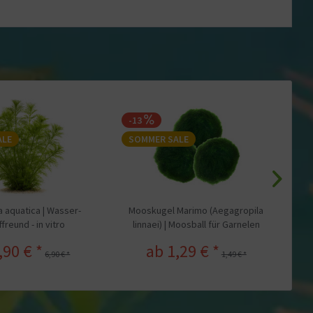
-13
-
ALE
SOMMER SALE
S
a aquatica | Wasser-
Mooskugel Marimo (Aegagropila
reund - in vitro
linnaei) | Moosball für Garnelen
,90 € *
ab 1,29 € *
6,90 € *
1,49 € *