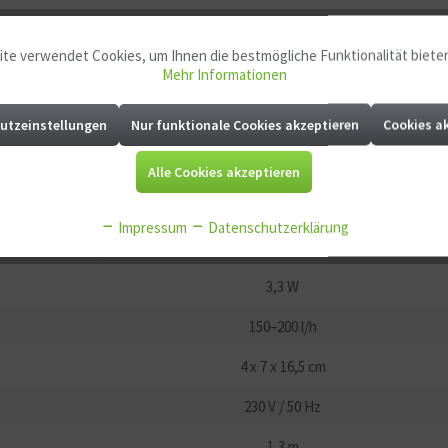
te verwendet Cookies, um Ihnen die bestmögliche Funktionalität biete
n geräuscharmen Betrieb und eine einfache Inbetriebnahme. Sie lassen 
Mehr Informationen
utzeinstellungen
Nur funktionale Cookies akzeptieren
Cookies a
Alle Cookies akzeptieren
AF-200
Impressum
Datenschutzerklärung
50–80 l
3,3 W
150–200 l/h
4 x 7 x 16,5 cm
230 V / 50 Hz
1,3 m