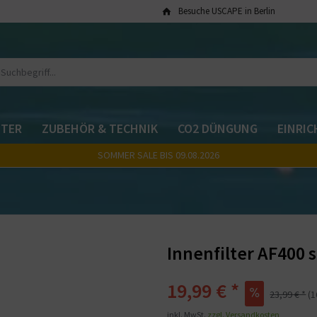
Besuche USCAPE in Berlin
TER
ZUBEHÖR & TECHNIK
CO2 DÜNGUNG
EINRI
SOMMER SALE BIS 09.08.2026
Innenfilter AF400
19,99 € *
23,99 € *
(
inkl. MwSt.
zzgl. Versandkosten