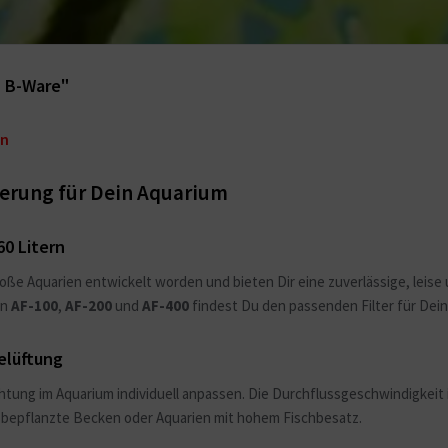
z B-Ware"
en
lterung für Dein Aquarium
60 Litern
elgroße Aquarien entwickelt worden und bieten Dir eine zuverlässige, leis
en
AF-100
,
AF-200
und
AF-400
findest Du den passenden Filter für Dei
elüftung
tung im Aquarium individuell anpassen. Die Durchflussgeschwindigkeit i
für bepflanzte Becken oder Aquarien mit hohem Fischbesatz.