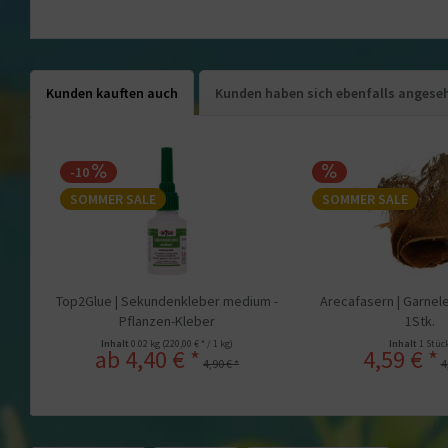
Kunden kauften auch
Kunden haben sich ebenfalls angese
-10
SOMMER SALE
SOMMER SALE
Top2Glue | Sekundenkleber medium -
Arecafasern | Garnele
Pflanzen-Kleber
1Stk.
Inhalt
0.02 kg
(220,00 € * / 1 kg)
Inhalt
1 Stüc
ab 4,40 € *
4,59 € *
4,90 € *
4