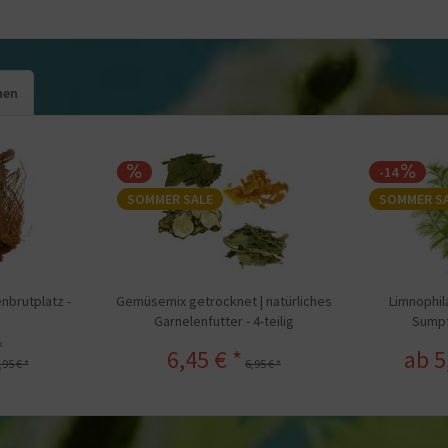
hen
-14
SOMMER SALE
SOMMER S
nbrutplatz -
Gemüsemix getrocknet | natürliches
Limnophil
Garnelenfutter - 4-teilig
Sumpff
k
6,45 € *
ab 5
,95 € *
6,95 € *