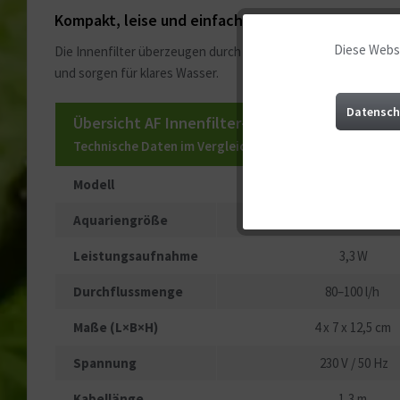
Kompakt, leise und einfach zu installieren
Diese Websi
Funktionale
Die Innenfilter überzeugen durch ihre kompakte Bauweise, de
und sorgen für klares Wasser.
Marketing
Datensch
Übersicht AF Innenfilter-Serie
Technische Daten im Vergleich
Tracking
Modell
AF-100
Service
Aquariengröße
10–40 l
Leistungsaufnahme
3,3 W
Sonstige
Durchflussmenge
80–100 l/h
Maße (L×B×H)
4 x 7 x 12,5 cm
Spannung
230 V / 50 Hz
Kabellänge
1,3 m