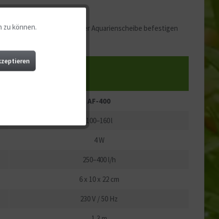
n zu können.
Aktiv
sich schnell und sicher an der Aquarienscheibe befestigen
Aktiv
kzeptieren
Aktiv
AF-400
Aktiv
100–160 l
4 W
Aktiv
250–400 l/h
6 x 10 x 22 cm
230 V / 50 Hz
1,3 m