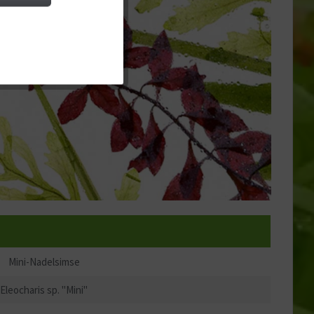
Aktiv
Aktiv
Aktiv
Mini-Nadelsimse
Eleocharis sp. "Mini"