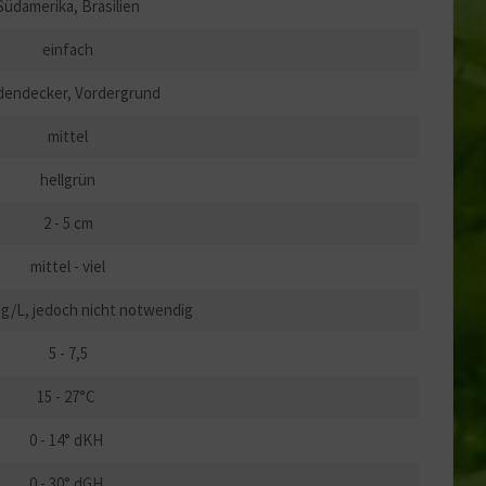
Südamerika, Brasilien
einfach
endecker, Vordergrund
mittel
hellgrün
2 - 5 cm
mittel - viel
mg/L, jedoch nicht notwendig
5 - 7,5
15 - 27°C
0 - 14° dKH
0 - 30° dGH