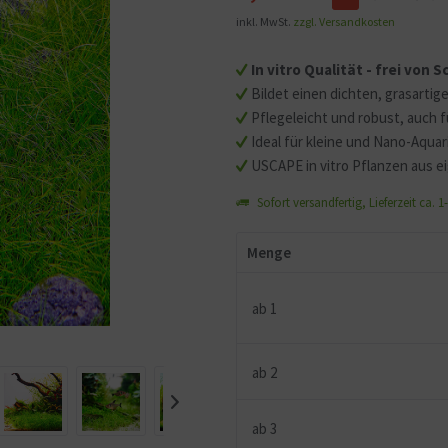
inkl. MwSt.
zzgl. Versandkosten
Mit dem Aufruf des Videos
Sie sich einverstanden, d
In vitro Qualität - frei von
übermittelt werden und d
Bildet einen dichten, grasartig
gelesen haben.
Pflegeleicht und robust, auch f
Ideal für kleine und Nano-Aqu
USCAPE in vitro Pflanzen aus e
Sofort versandfertig, Lieferzeit ca. 
Menge
ab
1
ab
2
ab
3