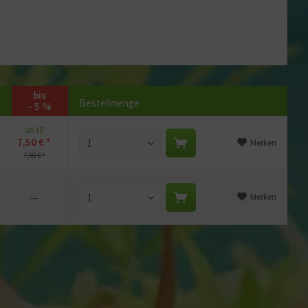
bis
Bestellmenge
- 5 %
ab 10
7,50 € *
Merken
7,90 € *
—
Merken