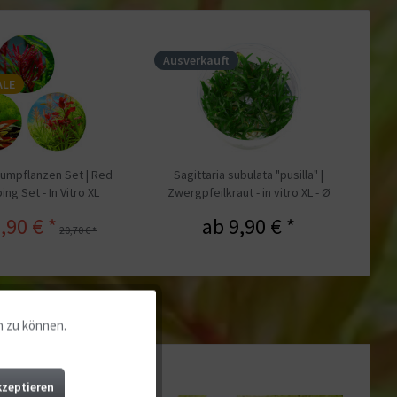
Ausverkauft
ALE
umpflanzen Set | Red
Sagittaria subulata "pusilla" |
ng Set - In Vitro XL
Zwergpfeilkraut - in vitro XL - Ø
8,5cm
,90 € *
ab 9,90 € *
20,70 € *
n zu können.
Aktiv
Aktiv
kzeptieren