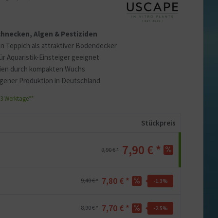
 erklären
ass Ihre Daten an YouTube
 Schnecken, Algen & Pestiziden
ass Sie die
Datenschutzerklärung
en Teppich als attraktiver Bodendecker
ür Aquaristik-Einsteiger geeignet
arien durch kompakten Wuchs
igener Produktion in Deutschland
1-3 Werktage**
Stückpreis
7,90 € *
9,90 € *
7,80 € *
9,40 € *
-1.3
%
7,70 € *
8,90 € *
-2.5
%