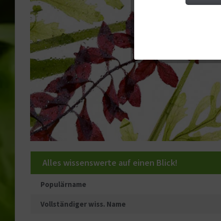
Tracking
Service
Sonstige
Alles wissenswerte auf einen Blick!
Populärname
Vollständiger wiss. Name