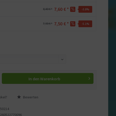
7,60 € *
8,40 € *
-3.8
%
7,50 € *
7,90 € *
-5.1
%
In den
Warenkorb
ikel?
Bewerten
150214
4260522770096