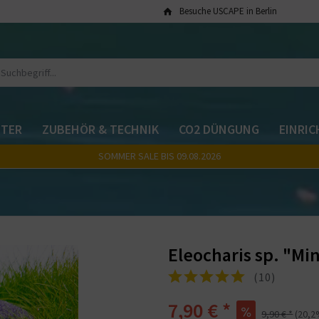
Besuche USCAPE in Berlin
TER
ZUBEHÖR & TECHNIK
CO2 DÜNGUNG
EINRI
SOMMER SALE BIS 09.08.2026
Eleocharis sp. "Min
(
10
)
7,90 €
*
9,90 €
*
(
20,2