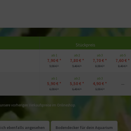
Stückpreis
ab 1
ab 2
ab 3
ab 5
7,90 € *
7,80 € *
7,70 € *
7,60 € *
9,90 € *
9,40 € *
8,90 € *
8,40 € *
ab 1
ab 2
ab 3
5,90 € *
5,50 € *
4,90 € *
—
6,90 € *
6,40 € *
5,90 € *
f unsere vorherigen Verkaufspreise im Onlineshop.
ich ebenfalls angesehen
Bodendecker für dein Aquarium