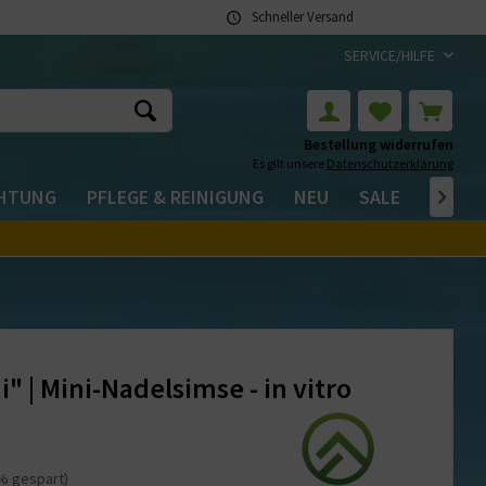
Schneller Versand
SERVICE/HILFE
Bestellung widerrufen
Es gilt unsere
Datenschutzerklärung
CHTUNG
PFLEGE & REINIGUNG
NEU
SALE

i" | Mini-Nadelsimse - in vitro
% gespart)