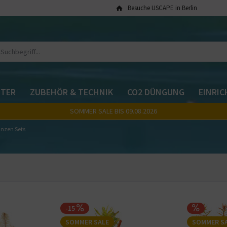
Besuche USCAPE in Berlin
TER
ZUBEHÖR & TECHNIK
CO2 DÜNGUNG
EINRI
SOMMER SALE BIS 09.08.2026
anzen Sets
-15
SOMMER SALE
SOMMER S