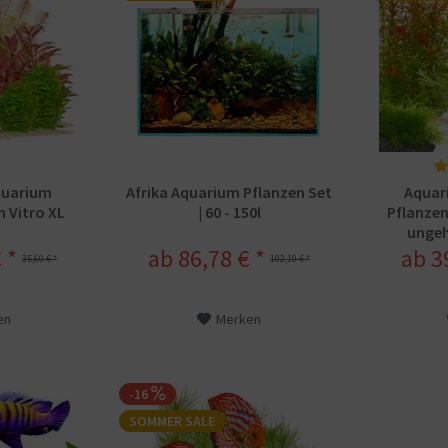
quarium
Afrika Aquarium Pflanzen Set
Aquar
n Vitro XL
| 60 - 150l
Pflanzen
ungeh
 *
ab 86,78 € *
ab 3
35,60 € *
102,10 € *
en
Merken
-16
SOMMER SALE