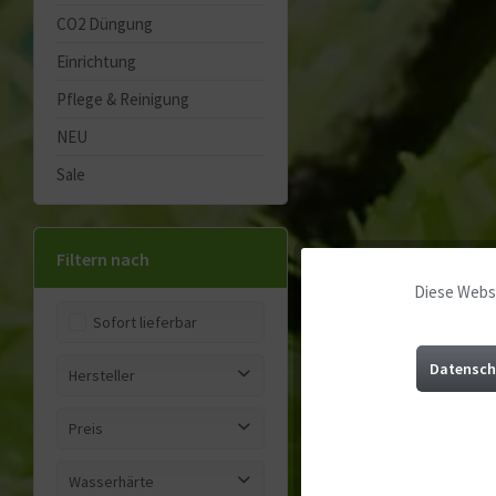
CO2 Düngung
Einrichtung
Pflege & Reinigung
NEU
Sale
Filtern nach
Diese Websi
Funktionale
Sofort lieferbar
Marketing
Datensch
Hersteller
USCAPE Plant Sets
Tracking
Preis
Wasserhärte
Service