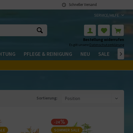
Schneller Versand
SERVICE/HILFE
Bestellung widerrufen
Es gilt unsere
Datenschutzerklärung
CHTUNG
PFLEGE & REINIGUNG
NEU
SALE

Sortierung:
-24
ALE
SOMMER SALE