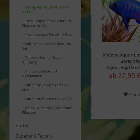
Biotop Aquarium Pflanzen
Sets
Extra Pflegeleichte Aquarium
Pflanzen im Set
Problemlöser & Erste Hilfe Sets
Aufsitzerpflanzen & Moose im
Set
Malawi Aquarium
Pflanzen Sets für Nano
Barschfe
Aquarien
Aquarienpflanz
Pflanzenpakete und
ab 27,90 €
Kollektionen
Aquarium Pflanzen Sets 60
Liter
Merk
Aquarium Pflanzen ohne CO2
Schnellwachsende Aquarium
Pflanzen
Futter
Zubehör & Technik