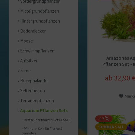
Vordergrundpflanzen
Mittelgrundpflanzen
Hintergrundpflanzen
Bodendecker
Moose
Schwimmpflanzen
Amazonas A
Aufsitzer
Pflanzen Set - I
Farne
ab 32,90 €
Bucephalandra
Seltenheiten
Merk
Terrarienpflanzen
Aquarium Pflanzen Sets
-17
Bestseller Pflanzen Sets & SALE
SOMMER SALE
Pflanzen Sets für Fische &
Garnelen