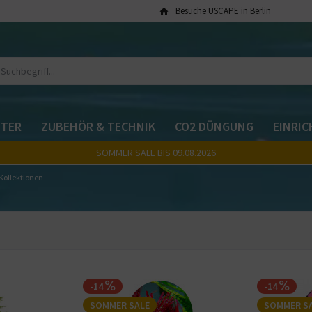
Besuche USCAPE in Berlin
TER
ZUBEHÖR & TECHNIK
CO2 DÜNGUNG
EINRI
SOMMER SALE BIS 09.08.2026
Kollektionen
-14
-14
SOMMER SALE
SOMMER S