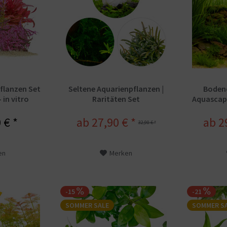
flanzen Set
Seltene Aquarienpflanzen |
Boden
- in vitro
Raritäten Set
Aquascapi
 € *
ab 27,90 € *
ab 2
32,90 € *
en
Merken
-15
-21
SOMMER SALE
SOMMER S