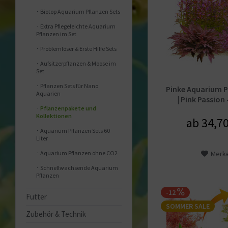
Biotop Aquarium Pflanzen Sets
Extra Pflegeleichte Aquarium
Pflanzen im Set
Problemlöser & Erste Hilfe Sets
Aufsitzerpflanzen & Moose im
Set
Pflanzen Sets für Nano
Pinke Aquarium P
Aquarien
| Pink Passion 
Pflanzenpakete und
Kollektionen
ab 34,70
Aquarium Pflanzen Sets 60
Liter
Aquarium Pflanzen ohne CO2
Merk
Schnellwachsende Aquarium
Pflanzen
-12
Futter
SOMMER SALE
Zubehör & Technik