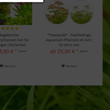
Aktiv
legeleichte
"Feenwald" - Feinfiedrige
npflanzen Set für
Aquarium Pflanzen im Set |
iger | Einfaches
In-Vitro Set
glück, In-Vitro XL
4,90 € *
ab 29,90 € *
29,70 € *
33,60 € *
Merken
Merken