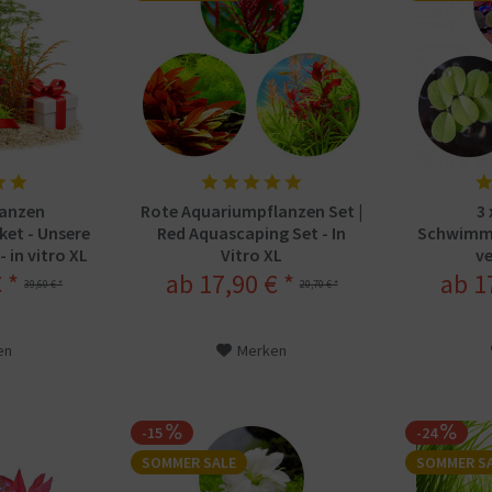
lanzen
Rote Aquariumpflanzen Set |
3
et - Unsere
Red Aquascaping Set - In
Schwimmp
- in vitro XL
Vitro XL
v
Sch
 *
ab 17,90 € *
ab 1
39,60 € *
20,70 € *
en
Merken
-15
-24
SOMMER SALE
SOMMER S