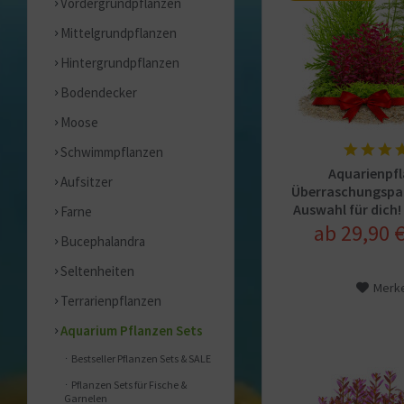
Vordergrundpflanzen
Mittelgrundpflanzen
Hintergrundpflanzen
Bodendecker
Moose
Schwimmpflanzen
Aquarienpf
Aufsitzer
Überraschungspak
Auswahl für dich! 
Farne
ab 29,90 €
Bucephalandra
Seltenheiten
Merk
Terrarienpflanzen
Aquarium Pflanzen Sets
Bestseller Pflanzen Sets & SALE
Pflanzen Sets für Fische &
Garnelen