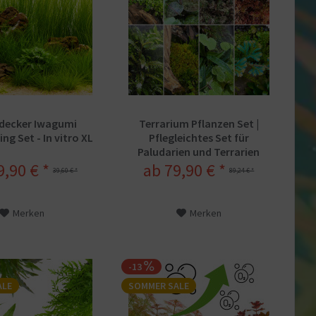
decker Iwagumi
Terrarium Pflanzen Set |
ng Set - In vitro XL
Pflegleichtes Set für
Paludarien und Terrarien
9,90 € *
ab 79,90 € *
39,60 € *
89,24 € *
Merken
Merken
-13
ALE
SOMMER SALE