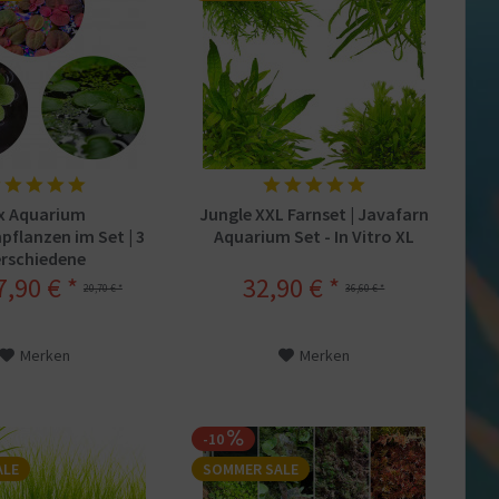
 x Aquarium
Jungle XXL Farnset | Javafarn
flanzen im Set | 3
Aquarium Set - In Vitro XL
erschiedene
wimmpflanzen
7,90 € *
32,90 € *
20,70 € *
36,60 € *
Merken
Merken
-10
ALE
SOMMER SALE