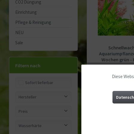
CO2 Düngung
Einrichtung
Pflege & Reinigung
NEU
Sale
Schnellwac
Aquariumpflanzen
Wochen grün - I
Filtern nach
34,90 € 
Diese Websi
Funktionale
Sofort lieferbar
Merk
Marketing
Hersteller
Datensch
-19
USCAPE Plant Sets
Preis
Tracking
SOMMER SALE
Wasserhärte
von
bis
17,90 €
79,90 €
Service