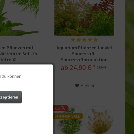
um Pflanzen mit
Aquarium Pflanzen für viel
lättern im Set - In
Sauerstoff |
Vitro XL
Sauerstoffproduktion
5,90 € *
ab 24,90 € *
32,70 € *
28,70 € *
n zu können.
Aktiv
Merken
Merken
Aktiv
kzeptieren
-11
Aktiv
ALE
SOMMER SALE
Aktiv