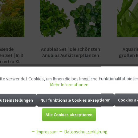
hsende
Anubias Set | Die schönsten
Aquari
 Set | In 3
Anubias Aufsitzerpflanzen
großen B
n vitro XL
*
ab 40,54 € *
ab 2
39,60 € *
47,70 € *
te verwendet Cookies, um Ihnen die bestmögliche Funktionalität biete
Mehr Informationen
en
Merken
utzeinstellungen
Nur funktionale Cookies akzeptieren
Cookies a
-16
Alle Cookies akzeptieren
SOMMER SALE
SOMMER S
Impressum
Datenschutzerklärung