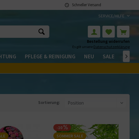
Schneller Versand
SERVICE/HILFE
Bestellung widerrufen
Es gilt unsere
Datenschutzerklärung
CHTUNG
PFLEGE & REINIGUNG
NEU
SALE

Sortierung:
-10
ALE
SOMMER SALE