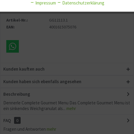
Impressum
Datenschutzerklärung
Merken
Fragen zum Artikel?
Aktiv
Sonstige
Artikel-Nr.:
GG12113.1
EAN:
4001615075076
Kunden kauften auch
Kunden haben sich ebenfalls angesehen
Beschreibung
Dennerle Complete Gourmet Menu Das Complete Gourmet Menu ist
ein sinkendes Weichgranulat als...
mehr
FAQ
0
Fragen und Antworten
mehr