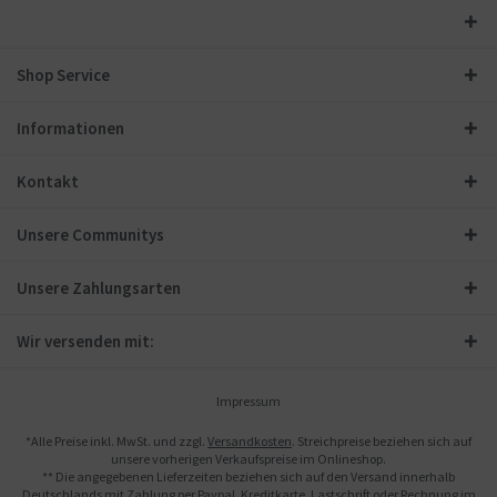
Shop Service
Informationen
Kontakt
Unsere Communitys
Unsere Zahlungsarten
Wir versenden mit:
Impressum
*Alle Preise inkl. MwSt. und zzgl.
Versandkosten
. Streichpreise beziehen sich auf
unsere vorherigen Verkaufspreise im Onlineshop.
** Die angegebenen Lieferzeiten beziehen sich auf den Versand innerhalb
Deutschlands mit Zahlung per Paypal, Kreditkarte, Lastschrift oder Rechnung im