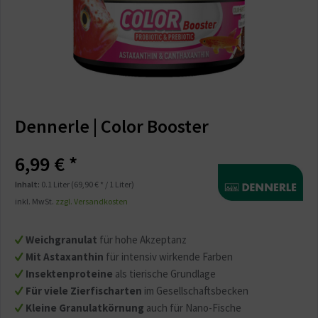
Dennerle | Color Booster
6,99 € *
Inhalt:
0.1 Liter (69,90 € * / 1 Liter)
inkl. MwSt.
zzgl. Versandkosten
Weichgranulat
für hohe Akzeptanz
Mit Astaxanthin
für intensiv wirkende Farben
Insektenproteine
als tierische Grundlage
Für viele Zierfischarten
im Gesellschaftsbecken
Kleine Granulatkörnung
auch für Nano-Fische