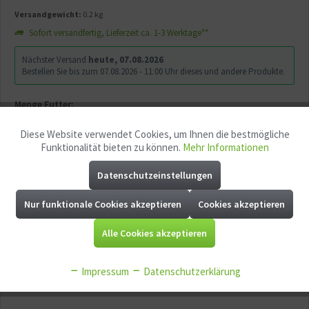
Versandgewicht:
0.2 kg
Sofort versandfertig, Lieferzeit ca. 1-3 Werktage**
Nächster Versand
heute, 07.08.2026
Bestellen Sie bis zum 07.08.2026 - 11:00 Uhr dieses und andere Produkte.
Menge Futter:
Diese Website verwendet Cookies, um Ihnen die bestmögliche
Aktiv
Funktionale
Funktionalität bieten zu können.
Mehr Informationen
Datenschutzeinstellungen
Aktiv
Marketing
In den
Warenkorb
Nur funktionale Cookies akzeptieren
Cookies akzeptieren
Aktiv
Tracking
Alle Cookies akzeptieren
Merken
Fragen zum Artikel?
Aktiv
Service
Artikel-Nr.:
GG12114
Impressum
Datenschutzerklärung
EAN:
4001615075083
Aktiv
Sonstige