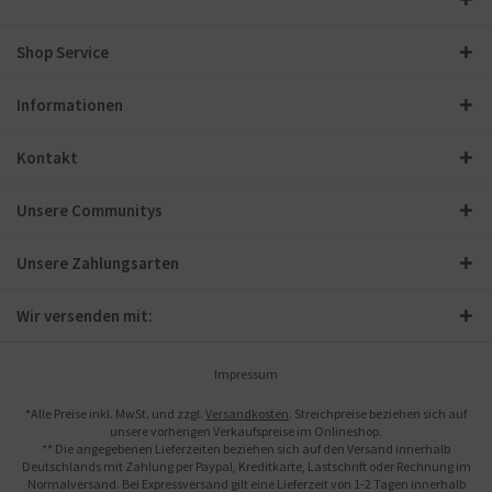
Shop Service
Informationen
Kontakt
Unsere Communitys
Unsere Zahlungsarten
Wir versenden mit:
Impressum
*Alle Preise inkl. MwSt. und zzgl.
Versandkosten
. Streichpreise beziehen sich auf
unsere vorherigen Verkaufspreise im Onlineshop.
** Die angegebenen Lieferzeiten beziehen sich auf den Versand innerhalb
Deutschlands mit Zahlung per Paypal, Kreditkarte, Lastschrift oder Rechnung im
Normalversand. Bei Expressversand gilt eine Lieferzeit von 1-2 Tagen innerhalb