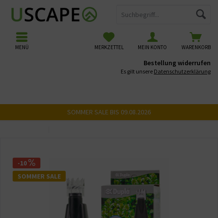
MENÜ
MERKZETTEL
MEIN KONTO
WARENKORB
Bestellung widerrufen
Es gilt unsere
Datenschutzerklärung
SOMMER SALE BIS 09.08.2026
Übersicht
Skimmer
-10
SOMMER SALE