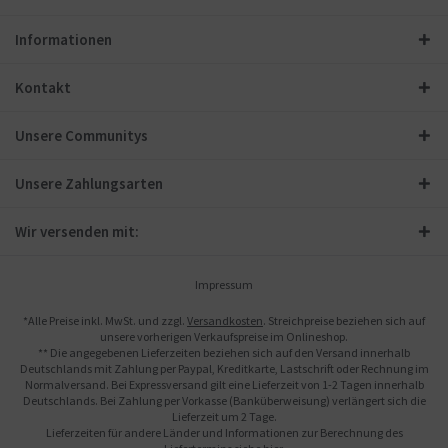
Informationen
Kontakt
Unsere Communitys
Unsere Zahlungsarten
Wir versenden mit:
Impressum
*Alle Preise inkl. MwSt. und zzgl.
Versandkosten
. Streichpreise beziehen sich auf
unsere vorherigen Verkaufspreise im Onlineshop.
** Die angegebenen Lieferzeiten beziehen sich auf den Versand innerhalb
Deutschlands mit Zahlung per Paypal, Kreditkarte, Lastschrift oder Rechnung im
Normalversand. Bei Expressversand gilt eine Lieferzeit von 1-2 Tagen innerhalb
Deutschlands. Bei Zahlung per Vorkasse (Banküberweisung) verlängert sich die
Lieferzeit um 2 Tage.
Lieferzeiten für andere Länder und Informationen zur Berechnung des