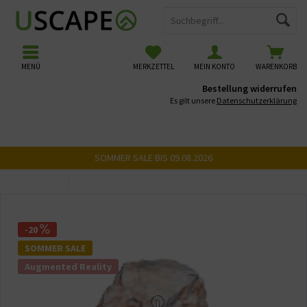
MENÜ
MERKZETTEL
MEIN KONTO
WARENKORB
Bestellung widerrufen
Es gilt unsere
Datenschutzerklärung
SOMMER SALE BIS 09.08.2026
Übersicht
USCAPE 3D Steine
-20
SOMMER SALE
Augmented Reality