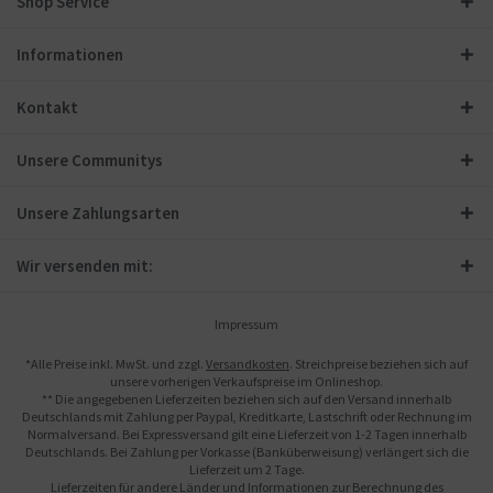
Shop Service
Informationen
Kontakt
Unsere Communitys
Unsere Zahlungsarten
Wir versenden mit:
Impressum
*Alle Preise inkl. MwSt. und zzgl.
Versandkosten
. Streichpreise beziehen sich auf
unsere vorherigen Verkaufspreise im Onlineshop.
** Die angegebenen Lieferzeiten beziehen sich auf den Versand innerhalb
Deutschlands mit Zahlung per Paypal, Kreditkarte, Lastschrift oder Rechnung im
Normalversand. Bei Expressversand gilt eine Lieferzeit von 1-2 Tagen innerhalb
Deutschlands. Bei Zahlung per Vorkasse (Banküberweisung) verlängert sich die
Lieferzeit um 2 Tage.
Lieferzeiten für andere Länder und Informationen zur Berechnung des