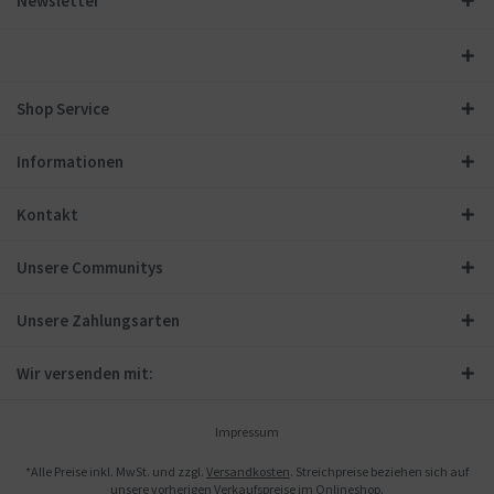
Newsletter
Shop Service
Informationen
Kontakt
Unsere Communitys
Unsere Zahlungsarten
Wir versenden mit:
Impressum
*Alle Preise inkl. MwSt. und zzgl.
Versandkosten
. Streichpreise beziehen sich auf
unsere vorherigen Verkaufspreise im Onlineshop.