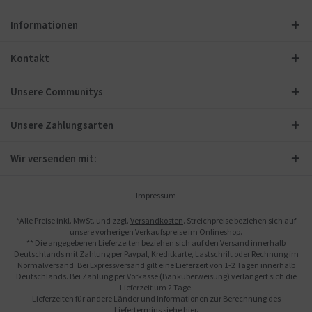
Informationen
Kontakt
Unsere Communitys
Unsere Zahlungsarten
Wir versenden mit:
Impressum
*Alle Preise inkl. MwSt. und zzgl.
Versandkosten
. Streichpreise beziehen sich auf
unsere vorherigen Verkaufspreise im Onlineshop.
** Die angegebenen Lieferzeiten beziehen sich auf den Versand innerhalb
Deutschlands mit Zahlung per Paypal, Kreditkarte, Lastschrift oder Rechnung im
Normalversand. Bei Expressversand gilt eine Lieferzeit von 1-2 Tagen innerhalb
Deutschlands. Bei Zahlung per Vorkasse (Banküberweisung) verlängert sich die
Lieferzeit um 2 Tage.
Lieferzeiten für andere Länder und Informationen zur Berechnung des
Liefertermins siehe
hier
.