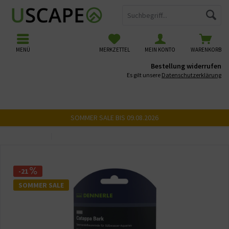
MENÜ
MERKZETTEL
MEIN KONTO
WARENKORB
Bestellung widerrufen
Es gilt unsere
Datenschutzerklärung
SOMMER SALE BIS 09.08.2026
Übersicht
Naturprodukte
-21
SOMMER SALE